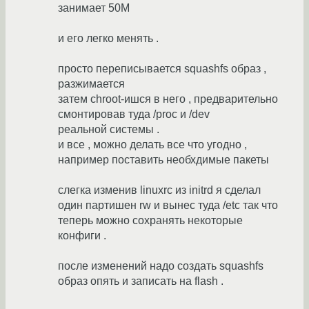
занимает 50M
и его легко менять .
просто переписывается squashfs образ ,
разжимается
затем chroot-ишся в него , предварительно
смонтировав туда /proc и /dev
реальной системы .
и все , можно делать все что угодно ,
например поставить необхдимые пакеты
слегка изменив linuxrc из initrd я сделал
один партишен rw и вынес туда /etc так что
теперь можно сохранять некоторые
конфиги .
после изменений надо создать squashfs
образ опять и записать на flash .