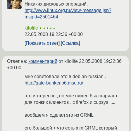
Никаких дисковых операций.
http://www.linux.org.ru/view-message.jsp?
msgid=2501464
kilolife
★★★★★
22.05.2008 19:22:36 +00:00
Показать ответ
Ссылка
Ответ на:
комментарий
от kilolife
22.05.2008 19:22:36
+00:00
мне советовали это в debian-russian .
http://gate-bunker.p6.msu.ru/
это интересно , но мне нужен был вариант
для тонких клиентов , с firefox и cupsys .....
вообшем я сделал это из GRML .
его большой + что есть miniGRML который