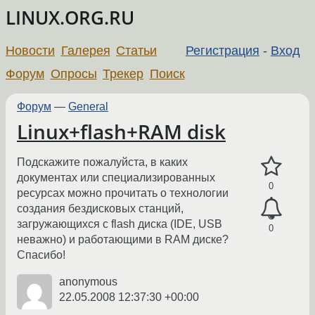
LINUX.ORG.RU
Новости
Галерея
Статьи
Регистрация
-
Вход
Форум
Опросы
Трекер
Поиск
Форум
—
General
Linux+flash+RAM disk
Подскажите пожалуйста, в каких
документах или специализированных
0
ресурсах можно прочитать о технологии
создания бездисковых станций,
загружающихся с flash диска (IDE, USB
0
неважно) и работающими в RAM диске?
Спасибо!
anonymous
22.05.2008 12:37:30 +00:00