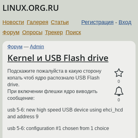
LINUX.ORG.RU
Новости
Галерея
Статьи
Регистрация
-
Вход
Форум
Опросы
Трекер
Поиск
Форум
—
Admin
Kernel и USB Flash drive
Подскажите пожалуйста в какую сторону
копать чтоб ядро распознало USB Flash
0
drive.
При включении флешки ядро виводить
сообщение:
0
usb 5-6: new high speed USB device using ehci_hcd
and address 9
usb 5-6: configuration #1 chosen from 1 choice