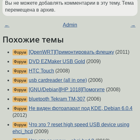
Вы не можете добавлять комментарии в эту тему. Тема
перемещена в архив.
←
Admin
→
Похожие темы
[OpenWRT]Примонтировать флешку
(2011)
Форум
DVD EZMaker USB Gold
(2009)
Форум
HTC Touch
(2008)
Форум
usb cardreader (all in one)
(2006)
Форум
[GNU/Debian][HP 1018]Помогите
(2008)
Форум
bluetooth Tekram TM-307
(2006)
Форум
Не виден фотоапарат под KDE, Debian 6.0.4
Форум
(2012)
Что это ? reset high speed USB device using
Форум
ehci_hcd
(2009)