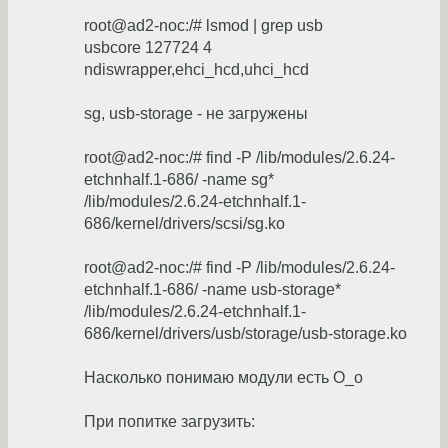
root@ad2-noc:/# lsmod | grep usb
usbcore 127724 4
ndiswrapper,ehci_hcd,uhci_hcd
sg, usb-storage - не загружены
root@ad2-noc:/# find -P /lib/modules/2.6.24-
etchnhalf.1-686/ -name sg*
/lib/modules/2.6.24-etchnhalf.1-
686/kernel/drivers/scsi/sg.ko
root@ad2-noc:/# find -P /lib/modules/2.6.24-
etchnhalf.1-686/ -name usb-storage*
/lib/modules/2.6.24-etchnhalf.1-
686/kernel/drivers/usb/storage/usb-storage.ko
Насколько понимаю модули есть О_о
При попитке загрузить: