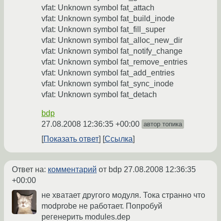
vfat: Unknown symbol fat_attach
vfat: Unknown symbol fat_build_inode
vfat: Unknown symbol fat_fill_super
vfat: Unknown symbol fat_alloc_new_dir
vfat: Unknown symbol fat_notify_change
vfat: Unknown symbol fat_remove_entries
vfat: Unknown symbol fat_add_entries
vfat: Unknown symbol fat_sync_inode
vfat: Unknown symbol fat_detach
bdp
27.08.2008 12:36:35 +00:00
автор топика
Показать ответ
Ссылка
Ответ на:
комментарий
от bdp
27.08.2008 12:36:35
+00:00
не хватает другого модуля. Тока странно что
modprobe не работает. Попробуй
регенерить modules.dep