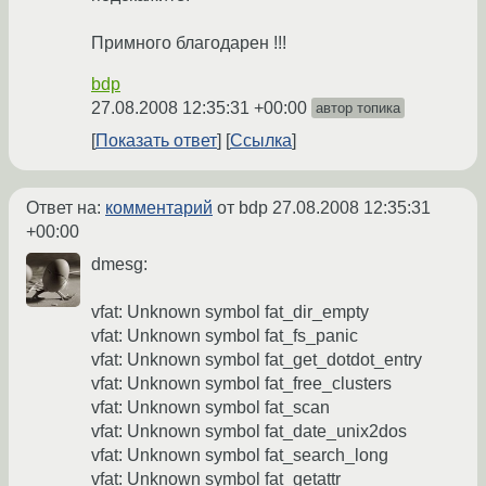
Примного благодарен !!!
bdp
27.08.2008 12:35:31 +00:00
автор топика
Показать ответ
Ссылка
Ответ на:
комментарий
от bdp
27.08.2008 12:35:31
+00:00
dmesg:
vfat: Unknown symbol fat_dir_empty
vfat: Unknown symbol fat_fs_panic
vfat: Unknown symbol fat_get_dotdot_entry
vfat: Unknown symbol fat_free_clusters
vfat: Unknown symbol fat_scan
vfat: Unknown symbol fat_date_unix2dos
vfat: Unknown symbol fat_search_long
vfat: Unknown symbol fat_getattr