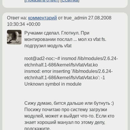
Ответ на:
комментарий
от true_admin
27.08.2008
10:30:34 +00:00
Ручками сделал. Глотнул. При
монтировании послал ... мол хз vfat fs.
подгрузил модуль vfat
root@ad2-noc:~# insmod /lib/modules/2.6.24-
etchnhalf.1-686/kernel/fs/vfat/vfat.ko
insmod: error inserting '/lib/modules/2.6.24-
etchnhalf.1-686/kernel/fs/vfat/vfat.ko': -1
Unknown symbol in module
Сижу думаю, бится дальше или бутнуть :)
Посижу почитаю про систему загрузки
модулей, может и выйдет что-то. Если кто
знает хороший мануал по этому делу,
подскажите.