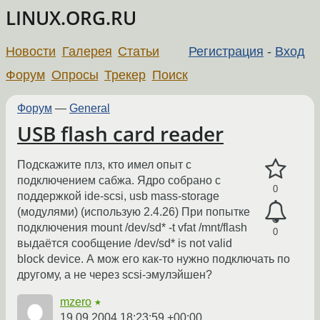
LINUX.ORG.RU
Новости
Галерея
Статьи
Регистрация
-
Вход
Форум
Опросы
Трекер
Поиск
Форум
—
General
USB flash card reader
Подскажите плз, кто имел опыт с
подключением сабжа. Ядро собрано с
0
поддержкой ide-scsi, usb mass-storage
(модулями) (использую 2.4.26) При попытке
подключения mount /dev/sd* -t vfat /mnt/flash
0
выдаётся сообщение /dev/sd* is not valid
block device. А мож его как-то нужно подключать по
другому, а не через scsi-эмулэйшен?
mzero
★
19.09.2004 18:23:59 +00:00