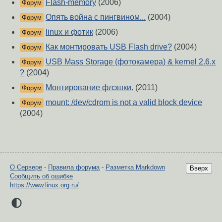
Flash-memory
(2006)
Форум
Опять война с пингвином...
(2004)
Форум
linux и фотик
(2006)
Форум
Как монтировать USB Flash drive?
(2004)
Форум
USB Mass Storage (фотокамера) & kernel 2.6.x
Форум
?
(2004)
Монтирование флэшки.
(2011)
Форум
mount: /dev/cdrom is not a valid block device
Форум
(2004)
О Сервере
-
Правила форума
-
Разметка Markdown
Вверх
Сообщить об ошибке
https://www.linux.org.ru/