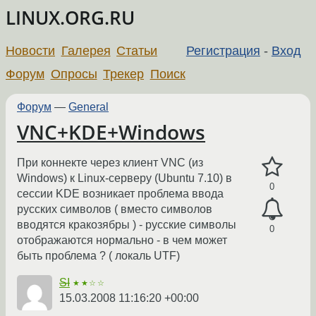
LINUX.ORG.RU
Новости
Галерея
Статьи
Регистрация
-
Вход
Форум
Опросы
Трекер
Поиск
Форум
—
General
VNC+KDE+Windows
При коннекте через клиент VNC (из
Windows) к Linux-серверу (Ubuntu 7.10) в
0
сессии KDE возникает проблема ввода
русских символов ( вместо символов
вводятся кракозябры ) - русские символы
0
отображаются нормально - в чем может
быть проблема ? ( локаль UTF)
SI
★★☆☆
15.03.2008 11:16:20 +00:00