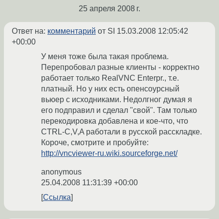
25 апреля 2008 г.
Ответ на:
комментарий
от SI
15.03.2008 12:05:42
+00:00
У меня тоже была такая проблема.
Перепробовал разные клиенты - корректно
работает только RealVNC Enterpr., т.е.
платный. Но у них есть опенсоурсный
вьюер с исходниками. Недолгног думая я
его подправил и сделал "свой". Там только
перекодировка добавлена и кое-что, что
CTRL-C,V,A работали в русской расскладке.
Короче, смотрите и пробуйте:
http://vncviewer-ru.wiki.sourceforge.net/
anonymous
25.04.2008 11:31:39 +00:00
Ссылка