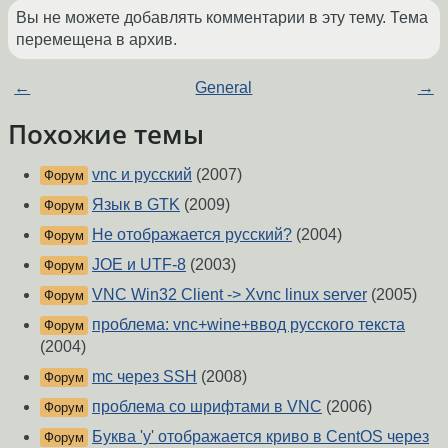
Вы не можете добавлять комментарии в эту тему. Тема
перемещена в архив.
←
General
→
Похожие темы
vnc и русский
(2007)
Форум
Язык в GTK
(2009)
Форум
Не отображается русский?
(2004)
Форум
JOE и UTF-8
(2003)
Форум
VNC Win32 Client -> Xvnc linux server
(2005)
Форум
проблема: vnc+wine+ввод русского текста
Форум
(2004)
mc через SSH
(2008)
Форум
проблема со шрифтами в VNC
(2006)
Форум
Буква 'у' отображается криво в CentOS через
Форум