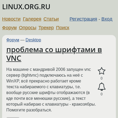
LINUX.ORG.RU
Новости
Галерея
Статьи
Регистрация
-
Вход
Форум
Опросы
Трекер
Поиск
Форум
—
Desktop
проблема со шрифтами в
VNC
На машине с мандривой 2006 запущен vnc
сервер (tightvnc) подключаюсь на неё с
0
WinXP, всё прекрасно работает кроме
текста набираемого с клавиатуры, т.е.
вообще русские шрифты отображаются (в
0
кде почти все менюшки русские), а текст
который набираю с клавиатуры - кракозябры.
Помогите разобраться.