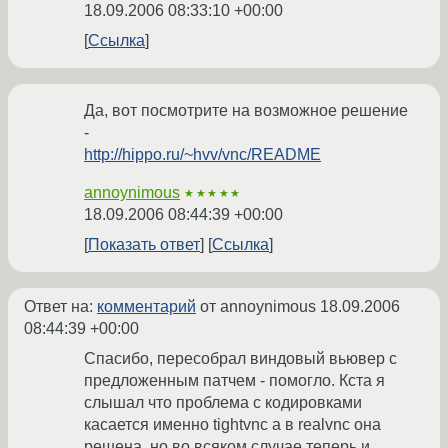
18.09.2006 08:33:10 +00:00
Ссылка
Да, вот посмотрите на возможное решение
-
http://hippo.ru/~hvv/vnc/README
annoynimous
★★★★★
18.09.2006 08:44:39 +00:00
Показать ответ
Ссылка
Ответ на:
комментарий
от annoynimous
18.09.2006
08:44:39 +00:00
Спасибо, пересобрал виндовый вьювер с
предложенным патчем - помогло. Кста я
слышал что проблема с кодировками
касается именно tightvnc а в realvnc она
решена, но во всяком случае теперь и