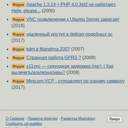
Apache 1.3.14 + PHP 4.0.3pl2 не работают.
Форум
Help, please...
(2000)
VNC подключение к Ubuntu Server зависает
Форум
(2018)
удаленный доступ в debian-подобных ос
Форум
(2017)
kdm в Mandriva 2007
(2007)
Форум
Странная работа GPRS ?
(2008)
Форум
x11vnc — секундная задержка (лаг) :( Как
Форум
вылечить/альтернативы?
(2008)
Minicom VCP - отправляет по одному символу
Форум
(2017)
О Сервере
-
Правила форума
-
Разметка Markdown
Вверх
Сообщить об ошибке