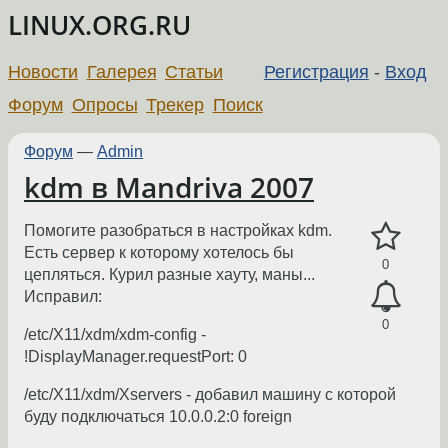
LINUX.ORG.RU
Новости
Галерея
Статьи
Регистрация
-
Вход
Форум
Опросы
Трекер
Поиск
Форум
—
Admin
kdm в Mandriva 2007
Помогите разобраться в настройках kdm.
Есть сервер к которому хотелось бы
0
цепляться. Курил разные хауту, маны...
Исправил:
0
/etc/X11/xdm/xdm-config -
!DisplayManager.requestPort: 0
/etc/X11/xdm/Xservers - добавил машину с которой
буду подключаться 10.0.0.2:0 foreign