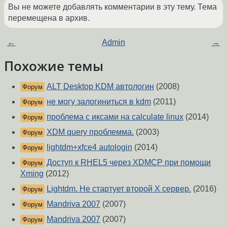
Вы не можете добавлять комментарии в эту тему. Тема
перемещена в архив.
←
Admin
→
Похожие темы
ALT Desktop KDM автологин
(2008)
Форум
не могу залогиниться в kdm
(2011)
Форум
проблема с иксами на calculate linux
(2014)
Форум
XDM query проблемма.
(2003)
Форум
lightdm+xfce4 autologin
(2014)
Форум
Доступ к RHEL5 через XDMCP при помощи
Форум
Xming
(2012)
Lightdm. Не стартует второй Х сервер.
(2016)
Форум
Mandriva 2007
(2007)
Форум
Mandriva 2007
(2007)
Форум