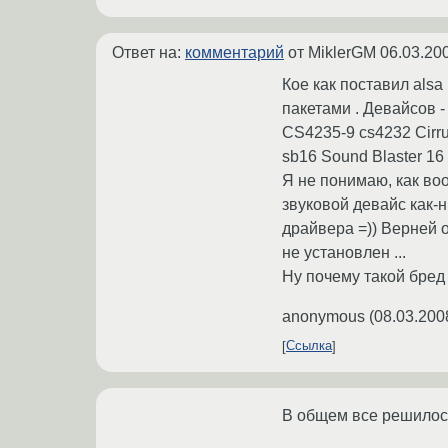
Ответ на:
комментарий
от MiklerGM
06.03.20
Кое как поставил alsa b
пакетами . Девайсов - 
CS4235-9 cs4232 Cirr
sb16 Sound Blaster 16
Я не понимаю, как воо
звуковой девайс как-н
драйвера =)) Верней он
не установлен ...
Ну почему такой бред 
anonymous
(
08.03.200
Ссылка
В общем все решилось у