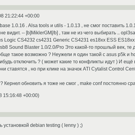
08 21:22:44 +00:00
ase 1.0.16 . Alsa tools и utils - 1.0.13 , не смог поставить 1.
не видит. -- [b]MiklerGM[/b] , там не из чего выбирать .. op
us Logic CS4232 cs4231 Generic CS4231 es18xx ESS ES18xx
 sb8 Sound Blaster 1.0/2.0/Pro Это какой-то прошлый век, те 
бще такое возможно ? Неужели я один такой с asus p5k и h
ибудь отключить ? ( может какие то конфликты идут ) И ещё 
и ставятся , но при клике на значок ATI Cytalist Control Ce
? Кернел обновить я тоже не смог , make conf постоянно сра
8 15:16:48 +00:00
)
становкой debian testing ( lenny ) ;)