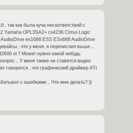
0.16 , так как была куча несоответствий с
l3sa2 Yamaha OPL3SA2+ cs4236 Cirrus Logic
 AudioDrive es1688 ESS ESx688 AudioDrive
девайсы , что у меня, я перечислил выше ..
d2600 xt ? Может нужно какой нибудь
вопрос .. У меня также не ставятся видео
nter говорится , что графический драйвер ATI
батыват с ошибками .. Что мне делать? ))