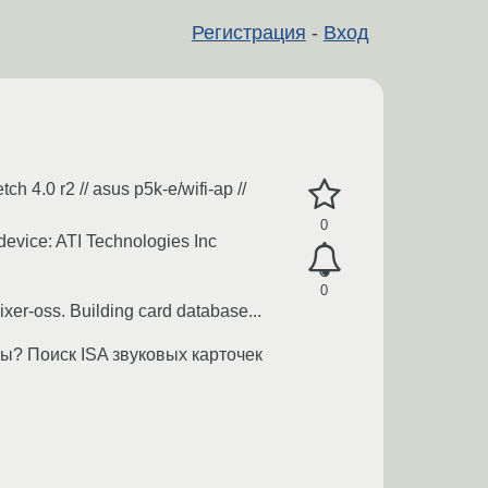
Регистрация
-
Вход
4.0 r2 // asus p5k-e/wifi-ap //
0
device: ATI Technologies Inc
0
er-oss. Building card database...
ы? Поиск ISA звуковых карточек