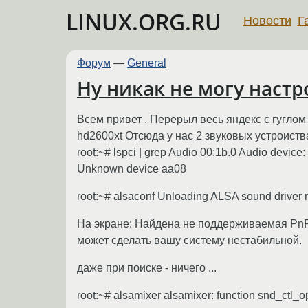
LINUX.ORG.RU
Новости
Г
Форум
—
General
Ну никак не могу настро
Всем привет . Перерыл весь яндекс с гуглом , 
hd2600xt Отсюда у нас 2 звуковых устроиства
root:~# lspci | grep Audio 00:1b.0 Audio device
Unknown device aa08
root:~# alsaconf Unloading ALSA sound driver 
На экране: Найдена не поддерживаемая PnP 
может сделать вашу систему нестабильной.
даже при поиске - ничего ...
root:~# alsamixer alsamixer: function snd_ctl_op