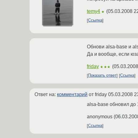
temy4
(
05.03.2008 2
★
Ссылка
Обнови alsa-base и als
Да и вообще, если юза
friday
(
05.03.2008
★★★
Показать ответ
Ссылка
Ответ на:
комментарий
от friday
05.03.2008 2
alsa-base обновил до 1
anonymous
(
06.03.200
Ссылка