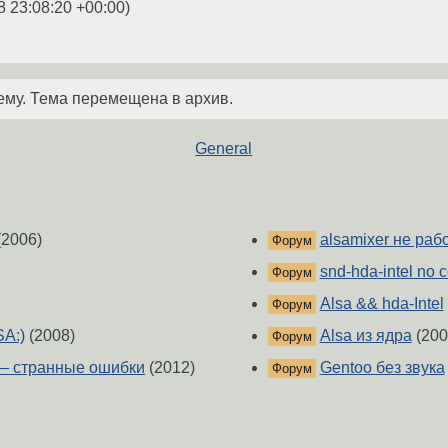
8 23:08:20 +00:00
)
ему. Тема перемещена в архив.
General
(2006)
alsamixer не раб
Форум
snd-hda-intel no 
Форум
Alsa && hda-Intel
Форум
SA:)
(2008)
Alsa из ядра
(200
Форум
 — странные ошибки
(2012)
Gentoo без звука
Форум