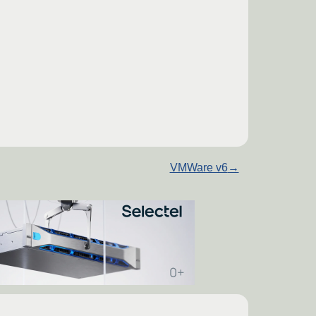
VMWare v6
→