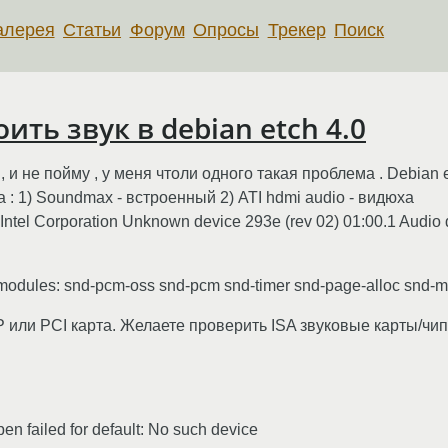
алерея
Статьи
Форум
Опросы
Трекер
Поиск
ить звук в debian etch 4.0
и не пойму , у меня чтоли одного такая проблема . Debian etch 
 : 1) Soundmax - встроенный 2) ATI hdmi audio - видюха
: Intel Corporation Unknown device 293e (rev 02) 01:00.1 Audio 
modules: snd-pcm-oss snd-pcm snd-timer snd-page-alloc snd-mix
или PCI карта. Желаете проверить ISA звуковые карты/чип
en failed for default: No such device