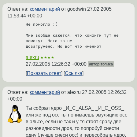
Ответ на:
комментарий
от goodwin
27.02.2005
11:53:44 +00:00
Не помогло :(

Мне вообще кажется, что конфиги тут не 
помогут. Чего-то не 

дозагружено. Но вот что именно?
alexru
★★★★
27.02.2005 12:26:32 +00:00
автор топика
Показать ответ
Ссылка
Ответ на:
комментарий
от alexru
27.02.2005 12:26:32
+00:00
Ты собрал ядро _И_С_ALSA_ _И_С_OSS_
или же под осс ты понимаешь эмуляцию осс
в альсе, если не так и у тя стоят сразу две
разновидности дров, то попробуй снести
одну (лучше снеси осс) и пересобрать ядро,