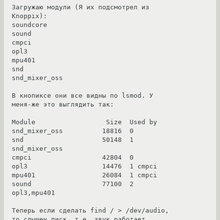
Загружаю модули (Я их подсмотрел из 
Knoppix):

soundcore

sound

cmpci

opl3

mpu401

snd

snd_mixer_oss

В кнопиксе они все видны по lsmod. У 
меня-же это выглядить так:

Module                  Size  Used by

snd_mixer_oss          18816  0 

snd                    50148  1 
snd_mixer_oss

cmpci                  42804  0 

opl3                   14476  1 cmpci

mpu401                 26084  1 cmpci

sound                  77100  2 
opl3,mpu401

Теперь если сделать find / > /dev/audio, 
то слышен писк, т.е. звук работает.
