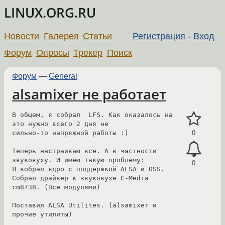
LINUX.ORG.RU
Новости
Галерея
Статьи
Регистрация
-
Вход
Форум
Опросы
Трекер
Поиск
Форум
—
General
alsamixer не работает
В общем, я собрал  LFS. Как оказалось на 
это нужно всего 2 дня не

сильно-то напряжной работы :)

0
Теперь настраиваю все. А в частности 
звуковуху. И имею такую проблему:

0
Я вобрал ядро с поддержкой ALSA и OSS. 
Собрал драйвер к звуковухе C-Media 

cm8738. (Все модулями)

Поставил ALSA Utilites. (alsamixer и 
прочие утилиты)
