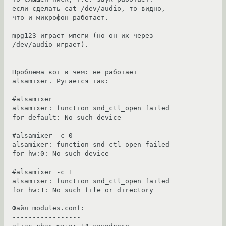
если сделать cat /dev/audio, то видно, 
что и микрофон работает.

mpg123 играет мпеги (но он их через 
/dev/audio играет).

Проблема вот в чем: не работает 
alsamixer. Ругается так:

#alsamixer

alsamixer: function snd_ctl_open failed 
for default: No such device

#alsamixer -c 0

alsamixer: function snd_ctl_open failed 
for hw:0: No such device

#alsamixer -c 1

alsamixer: function snd_ctl_open failed 
for hw:1: No such file or directory

Файл modules.conf:

-----------------
