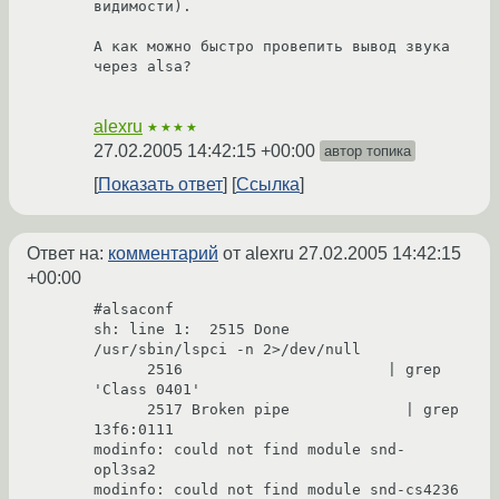
видимости).

А как можно быстро провепить вывод звука 
через alsa?

alexru
★★★★
27.02.2005 14:42:15 +00:00
автор топика
Показать ответ
Ссылка
Ответ на:
комментарий
от alexru
27.02.2005 14:42:15
+00:00
#alsaconf

sh: line 1:  2515 Done                    
/usr/sbin/lspci -n 2>/dev/null

      2516                       | grep 
'Class 0401'

      2517 Broken pipe             | grep 
13f6:0111

modinfo: could not find module snd-
opl3sa2

modinfo: could not find module snd-cs4236
