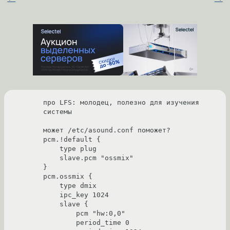
про LFS: молодец, полезно для изучения 
системы

может /etc/asound.conf поможет?

pcm.!default {

    type plug

    slave.pcm "ossmix"

}

pcm.ossmix {

    type dmix

    ipc_key 1024

    slave {

        pcm "hw:0,0"

	period_time 0
