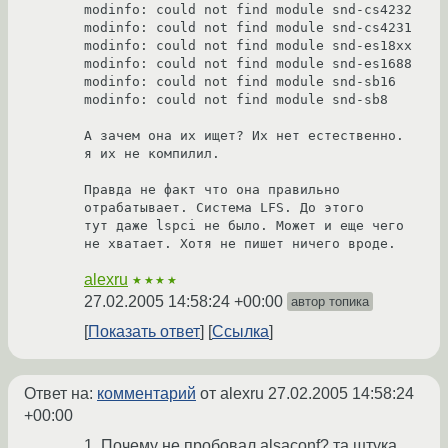
modinfo: could not find module snd-cs4232

modinfo: could not find module snd-cs4231

modinfo: could not find module snd-es18xx

modinfo: could not find module snd-es1688

modinfo: could not find module snd-sb16

modinfo: could not find module snd-sb8

А зачем она их ищет? Их нет естественно. 
я их не компилил.

Правда не факт что она правильно 
отрабатывает. Система LFS. До этого 

тут даже lspci не было. Может и еще чего 
не хватает. Хотя не пишет ничего вроде.
alexru
★★★★
27.02.2005 14:58:24 +00:00
автор топика
Показать ответ
Ссылка
Ответ на:
комментарий
от alexru
27.02.2005 14:58:24
+00:00
1. Почему не пробовал alsaconf? та штука