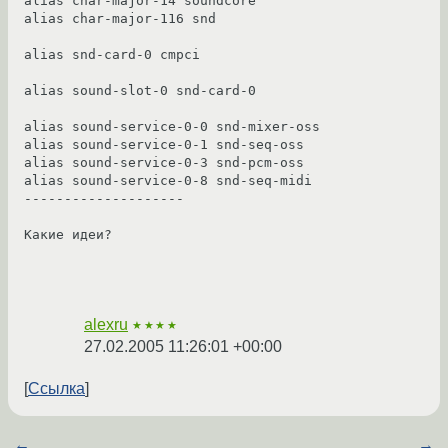
alias char-major-14 soundcore

alias char-major-116 snd

alias snd-card-0 cmpci

alias sound-slot-0 snd-card-0

alias sound-service-0-0 snd-mixer-oss

alias sound-service-0-1 snd-seq-oss

alias sound-service-0-3 snd-pcm-oss

alias sound-service-0-8 snd-seq-midi

--------------------

Какие идеи?

alexru
★★★★
27.02.2005 11:26:01 +00:00
Ссылка
←
→