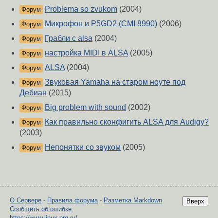
Problema so zvukom
(2004)
Форум
Микрофон и P5GD2 (CMI 8990)
(2006)
Форум
Грабли с alsa
(2004)
Форум
настройка MIDI в ALSA
(2005)
Форум
ALSA
(2004)
Форум
Звуковая Yamaha на старом ноуте под
Форум
Дебиан
(2015)
Big problem with sound
(2002)
Форум
Как правильно сконфигить ALSA для Audigy?
Форум
(2003)
Непонятки со звуком
(2005)
Форум
О Сервере
-
Правила форума
-
Разметка Markdown
Вверх
Сообщить об ошибке
https://www.linux.org.ru/