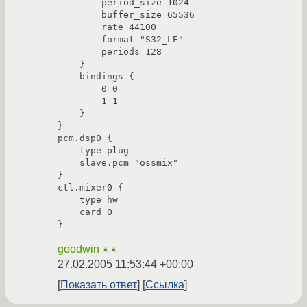
	period_size 1024

	buffer_size 65536

	rate 44100

        format "S32_LE"

        periods 128

    }

    bindings {

	0 0

	1 1

    }

}

pcm.dsp0 {

    type plug

    slave.pcm "ossmix"

}

ctl.mixer0 {

    type hw

    card 0

goodwin
★★
27.02.2005 11:53:44 +00:00
Показать ответ
Ссылка