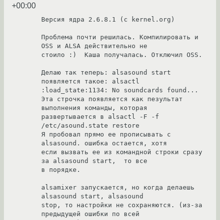
+00:00
Версия ядра 2.6.8.1 (с kernel.org)

Проблема почти решилась. Компилировать и 
OSS и ALSA действительно не 

стоило :)  Каша получалась. Отключил OSS.

Делаю так теперь: alsasound start

появляется такое: alsactl 
:load_state:1134: No soundcards found...

Эта строчка появляется как пезультат 
выполнения команды, которая 

развертывается в alsactl -F -f 
/etc/asound.state restore

Я пробовал прямо ее прописывать с 
alsasound. ошибка остается, хотя 

если вызвать ее из командной строки сразу 
за alsasound start,  то все 

в порядке.

alsamixer запускается, но когда делаешь 
alsasound start, alsasound 

stop, то настройки не сохраняются. (из-за 
предыдущей ошибки по всей
