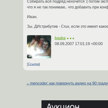
Собирать всё подряд нехочется :( потом экс
что я не так понимаю.. что добавить при ко
Иван.
Зы. ДИстрибутив - Crux, если это имеет како
baaba
★★★
08.09.2007 17:01:19 +00:00
Ссылка
←
mencoder: как повернуть видео на 90 град