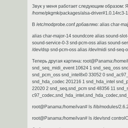
Звук у меня работает следующим образом: Яд
/home/pkgmk/packages/alsa-driver#1.0.14rc3-1
В /etc/modprobe.conf добавляю: alias char-majo
alias char-major-14 soundcore alias sound-slot
sound-service-0-3 snd-pcm-oss alias sound-serv
/dev/dsp snd-pcm-oss alias /dev/midi snd-seq-
Теперь другая картина: root@Panama:/home/
snd_seq_midi_event 10624 1 snd_seq_oss sn
snd_pcm_oss snd_intel8x0 33052 0 snd_ac97_
snd_hda_codec 201216 1 snd_hda_intel snd_
22020 2 snd_seq,snd_pcm snd 48356 11 snd_
c97_codec,snd_hda_intel,snd_hda_codec,snd_
root@Panama:/home/ivan# ls /lib/modules/2.6.20
root@Panama:/home/ivan# ls /dev/snd contr