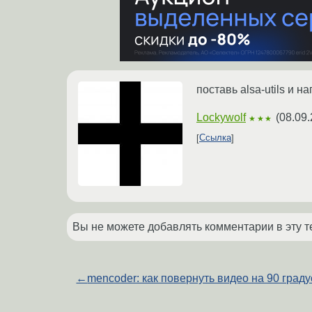
поставь alsa-utils и н
Lockywolf
(
08.09.
★★★
Ссылка
Вы не можете добавлять комментарии в эту т
←
mencoder: как повернуть видео на 90 град