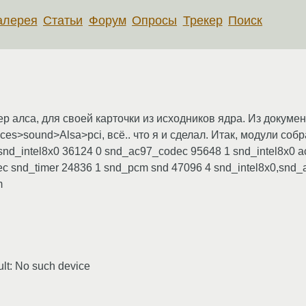
алерея
Статьи
Форум
Опросы
Трекер
Поиск
ер алса, для своей карточки из исходников ядра. Из докуме
ices>sound>Alsa>pci, всё.. что я и сделал. Итак, модули соб
nd_intel8x0 36124 0 snd_ac97_codec 95648 1 snd_intel8x0 
c snd_timer 24836 1 snd_pcm snd 47096 4 snd_intel8x0,snd
m
ult: No such device