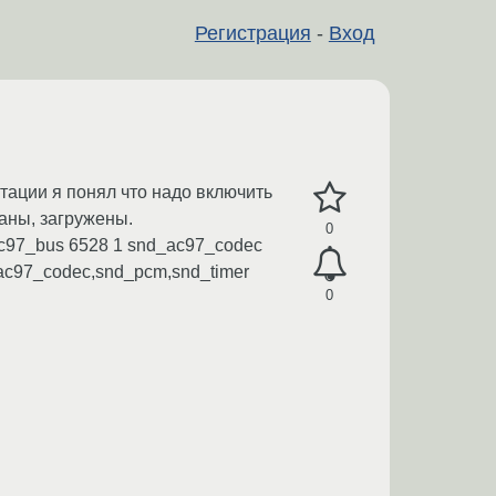
Регистрация
-
Вход
нтации я понял что надо включить
раны, загружены.
0
ac97_bus 6528 1 snd_ac97_codec
_ac97_codec,snd_pcm,snd_timer
0