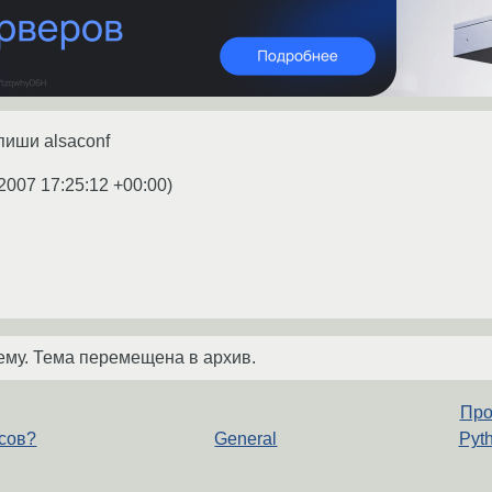
апиши alsaconf
2007 17:25:12 +00:00
)
ему. Тема перемещена в архив.
Про
усов?
General
Pyt