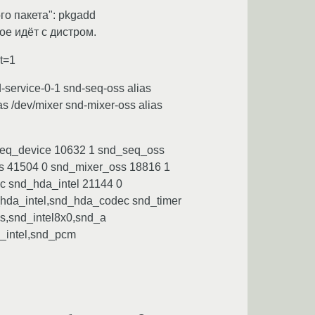
о пакета": pkgadd
рое идёт с дистром.
it=1
-service-0-1 snd-seq-oss alias
s /dev/mixer snd-mixer-oss alias
seq_device 10632 1 snd_seq_oss
 41504 0 snd_mixer_oss 18816 1
 snd_hda_intel 21144 0
hda_intel,snd_hda_codec snd_timer
,snd_intel8x0,snd_a
_intel,snd_pcm