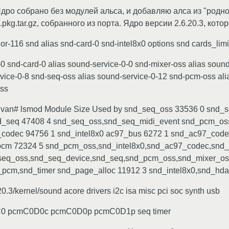
ро собрано без модулей альса, и добавляю алса из "родног
.pkg.tar.gz, собранного из порта. Ядро версии 2.6.20.3, кото
r-116 snd alias snd-card-0 snd-intel8x0 options snd cards_lim
-0 snd-card-0 alias sound-service-0-0 snd-mixer-oss alias sound
ice-0-8 snd-seq-oss alias sound-service-0-12 snd-pcm-oss alia
oss
ivan# lsmod Module Size Used by snd_seq_oss 33536 0 snd_
d_seq 47408 4 snd_seq_oss,snd_seq_midi_event snd_pcm_oss
codec 94756 1 snd_intel8x0 ac97_bus 6272 1 snd_ac97_codec
pcm 72324 5 snd_pcm_oss,snd_intel8x0,snd_ac97_codec,snd_
seq_oss,snd_seq_device,snd_seq,snd_pcm_oss,snd_mixer_oss
pcm,snd_timer snd_page_alloc 11912 3 snd_intel8x0,snd_hda
.3/kernel/sound acore drivers i2c isa misc pci soc synth usb
olC0 pcmC0D0c pcmC0D0p pcmC0D1p seq timer