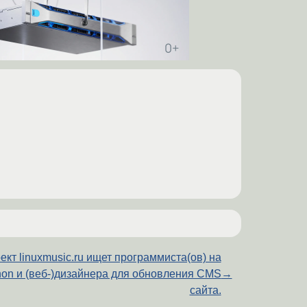
ект linuxmusic.ru ищет программиста(ов) на
hon и (веб-)дизайнера для обновления CMS
→
сайта.