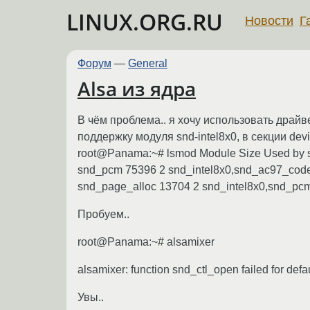
LINUX.ORG.RU
Новости
Г
Форум
—
General
Alsa из ядра
В чём проблема.. я хочу использовать драйв
поддержку модуля snd-intel8x0, в секции dev
root@Panama:~# lsmod Module Size Used by s
snd_pcm 75396 2 snd_intel8x0,snd_ac97_code
snd_page_alloc 13704 2 snd_intel8x0,snd_pc
Пробуем..
root@Panama:~# alsamixer
alsamixer: function snd_ctl_open failed for defa
Увы..