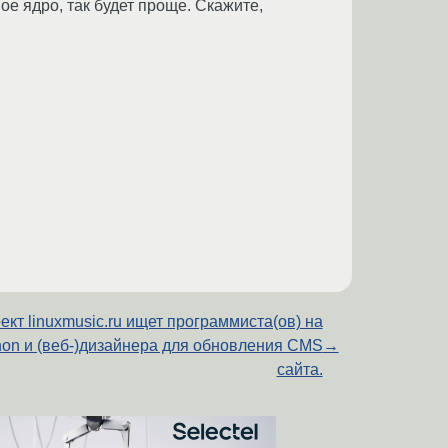
ое ядро, так будет проще. Скажите,
ект linuxmusic.ru ищет программиста(ов) на
hon и (веб-)дизайнера для обновления CMS
→
сайта.