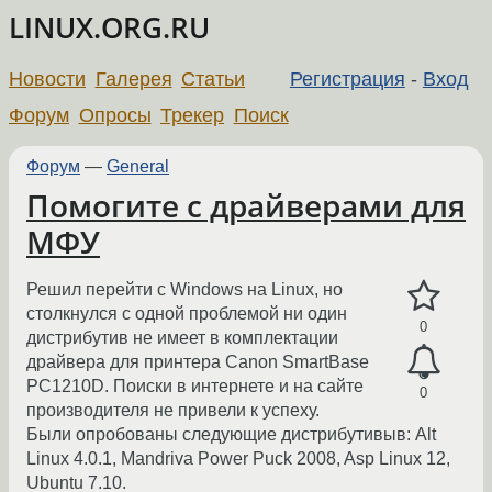
LINUX.ORG.RU
Новости
Галерея
Статьи
Регистрация
-
Вход
Форум
Опросы
Трекер
Поиск
Форум
—
General
Помогите с драйверами для
МФУ
Решил перейти с Windows на Linux, но
столкнулся с одной проблемой ни один
0
дистрибутив не имеет в комплектации
драйвера для принтера Canon SmartBase
PC1210D. Поиски в интернете и на сайте
0
производителя не привели к успеху.
Были опробованы следующие дистрибутивыв: Alt
Linux 4.0.1, Mandriva Power Puck 2008, Asp Linux 12,
Ubuntu 7.10.