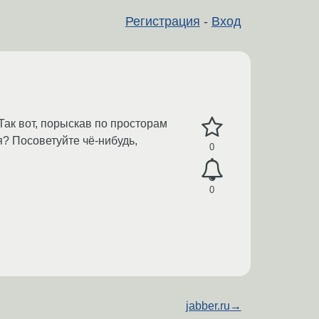
Регистрация
-
Вход
 Так вот, порыскав по просторам
? Посоветуйте чё-нибудь,
0
0
jabber.ru
→