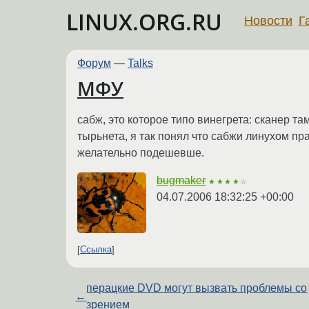
LINUX.ORG.RU
Новости
Г
Форум
—
Talks
МФУ
сабж, это которое типо винегрета: сканер та
тырьнета, я так понял что сабжи линухом п
желательно подешевше.
bugmaker
★★★★☆
04.07.2006 18:32:25 +00:00
Ссылка
перацкие DVD могут вызвать проблемы со
←
зрением