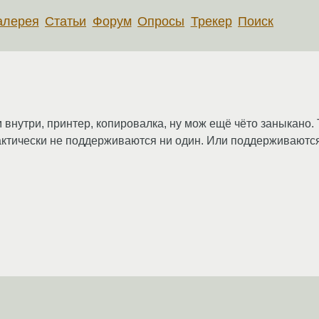
алерея
Статьи
Форум
Опросы
Трекер
Поиск
м внутри, принтер, копировалка, ну мож ещё чёто заныкано.
рактически не поддерживаются ни один. Или поддерживаются