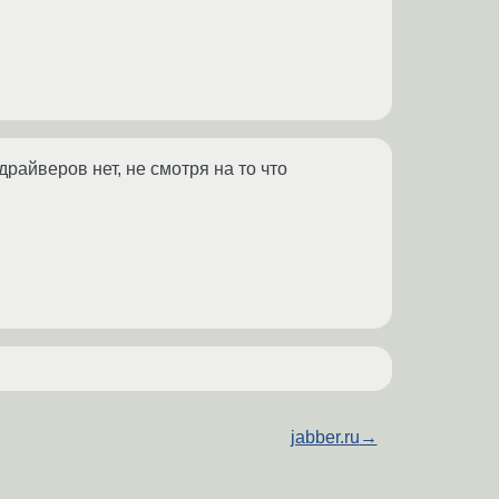
райверов нет, не смотря на то что
jabber.ru
→