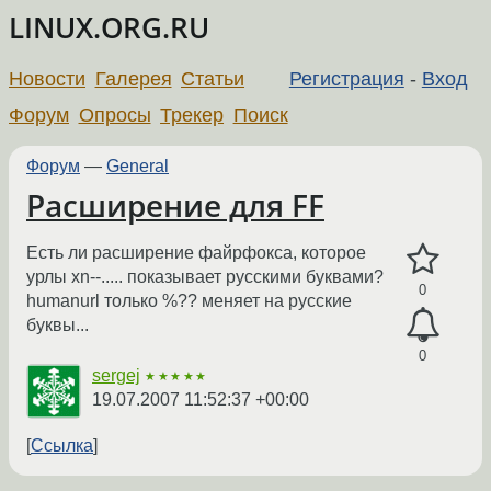
LINUX.ORG.RU
Новости
Галерея
Статьи
Регистрация
-
Вход
Форум
Опросы
Трекер
Поиск
Форум
—
General
Расширение для FF
Есть ли расширение файрфокса, которое
урлы xn--..... показывает русскими буквами?
0
humanurl только %?? меняет на русские
буквы...
0
sergej
★★★★★
19.07.2007 11:52:37 +00:00
Ссылка