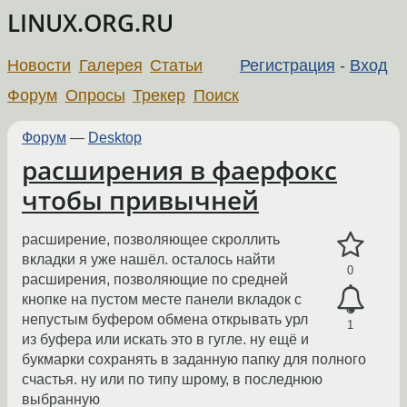
LINUX.ORG.RU
Новости
Галерея
Статьи
Регистрация
-
Вход
Форум
Опросы
Трекер
Поиск
Форум
—
Desktop
расширения в фаерфокс
чтобы привычней
расширение, позволяющее скроллить
вкладки я уже нашёл. осталось найти
0
расширения, позволяющие по средней
кнопке на пустом месте панели вкладок с
непустым буфером обмена открывать урл
1
из буфера или искать это в гугле. ну ещё и
букмарки сохранять в заданную папку для полного
счастья. ну или по типу шрому, в последнюю
выбранную