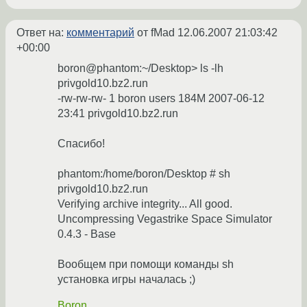
Ответ на:
комментарий
от fMad
12.06.2007 21:03:42
+00:00
boron@phantom:~/Desktop> ls -lh
privgold10.bz2.run
-rw-rw-rw- 1 boron users 184M 2007-06-12
23:41 privgold10.bz2.run
Спасибо!
phantom:/home/boron/Desktop # sh
privgold10.bz2.run
Verifying archive integrity... All good.
Uncompressing Vegastrike Space Simulator
0.4.3 - Base
Вообщем при помощи команды sh
установка игры началась ;)
Boron