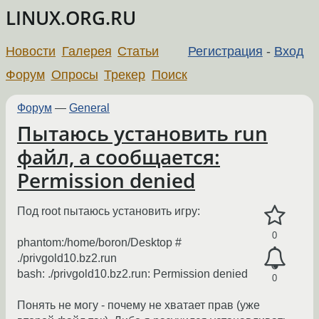
LINUX.ORG.RU
Новости
Галерея
Статьи
Регистрация
-
Вход
Форум
Опросы
Трекер
Поиск
Форум
—
General
Пытаюсь установить run
файл, а сообщается:
Permission denied
Под root пытаюсь установить игру:
0
phantom:/home/boron/Desktop #
./privgold10.bz2.run
bash: ./privgold10.bz2.run: Permission denied
0
Понять не могу - почему не хватает прав (уже