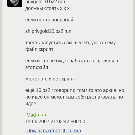
privgold10.bz2.run
должны стоять x x x
если нет то попробой
sh privgold10.bz2.run
тоесть запустить сам шел sh, указав ему
файл скрипт
если и это не будет работать то загляни в
этот файл
может это и не скрипт
ещё 10.bz2.r говорит о том что это архив, но
по идее он может сам себя распаковать, по
идее
fMad
★★★
12.06.2007 21:03:42 +00:00
Показать ответ
Ссылка