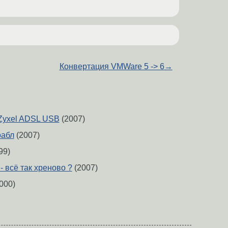
Конвертация VMWare 5 -> 6
→
 Zyxel ADSL USB
(2007)
рабл
(2007)
99)
- всё так хреново ?
(2007)
000)