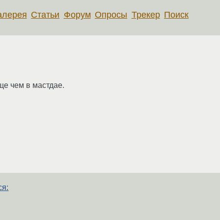
алерея
Статьи
Форум
Опросы
Трекер
Поиск
ще чем в мастдае.
ся: