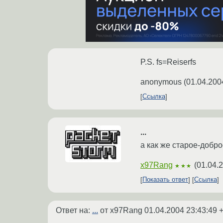
P.S. fs=Reiserfs
anonymous
(
01.04.200
Ссылка
...
а как же старое-доброе 
x97Rang
(
01.04.
★★★
Показать ответ
Ссылка
Ответ на:
...
от x97Rang
01.04.2004 23:43:49 