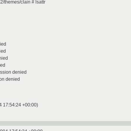
2/themes/clain # lsattr
ied
ied
nied
ied
mission denied
ion denied
4 17:54:24 +00:00
)