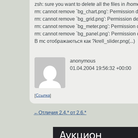
zsh: sure you want to delete all the files in /ho
rm: cannot remove `bg_chart.png': Permission 
rm: cannot remove `bg_grid.png': Permission d
rm: cannot remove `bg_meter.png': Permission
rm: cannot remove `bg_panel.png': Permission
В mc отображаються как ?krell_slider.png(...)
anonymous
01.04.2004 19:56:32 +00:00
Ссылка
←
Отличия 2.4.* от 2.6.*