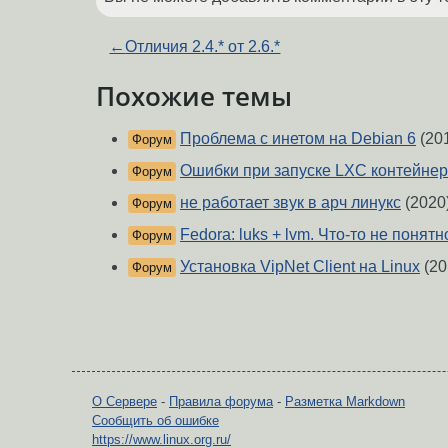
←
Отличия 2.4.* от 2.6.*
Похожие темы
Проблема с инетом на Debian 6
(20
Форум
Ошибки при запуске LXC контейне
Форум
не работает звук в арч линукс
(2020
Форум
Fedora: luks + lvm. Что-то не понятн
Форум
Установка VipNet Client на Linux
(20
Форум
О Сервере
-
Правила форума
-
Разметка Markdown
Сообщить об ошибке
https://www.linux.org.ru/