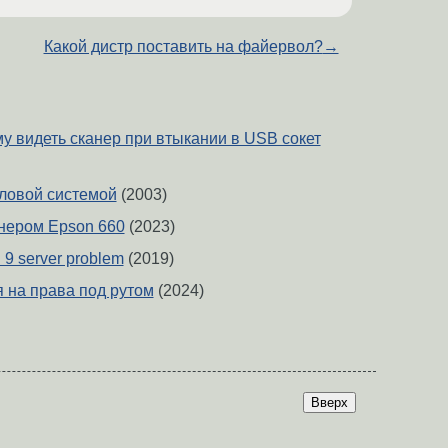
Какой дистр поставить на файервол?
→
у видеть сканер при втыкании в USB сокет
ловой системой
(2003)
нером Epson 660
(2023)
9 server problem
(2019)
 на права под рутом
(2024)
Вверх