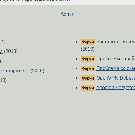
Admin
14)
Заставить систем
Форум
(2019)
ра
(2013)
Проблемы с фай
Форум
)
Проблема со ска
Форум
ое творится...
(2016)
OpenVPN Debian 
Форум
18)
Yeoman жалуется
Форум