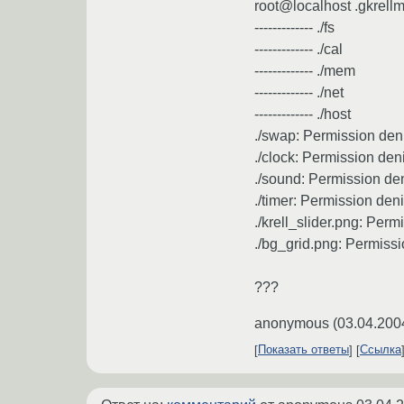
root@localhost .gkrellm
------------- ./fs
------------- ./cal
------------- ./mem
------------- ./net
------------- ./host
./swap: Permission den
./clock: Permission den
./sound: Permission de
./timer: Permission den
./krell_slider.png: Per
./bg_grid.png: Permiss
???
anonymous
(
03.04.200
Показать ответы
Ссылка