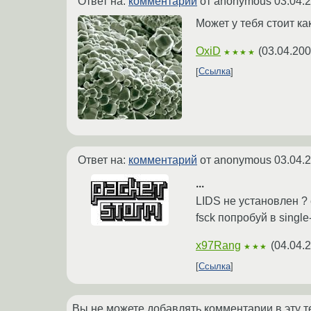
Ответ на:
комментарий
от anonymous
03.04.
Может у тебя стоит ка
OxiD
(
03.04.200
★★★★
Ссылка
Ответ на:
комментарий
от anonymous
03.04.
...
LIDS не установлен ? 
fsck попробуй в single-
x97Rang
(
04.04.
★★★
Ссылка
Вы не можете добавлять комментарии в эту т