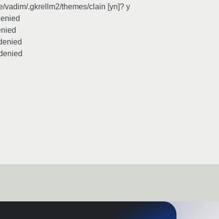
me/vadim/.gkrellm2/themes/clain [yn]? y
denied
enied
 denied
 denied