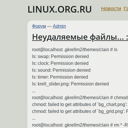
LINUX.ORG.RU
Новости
Г
Форум
—
Admin
Неудаляемые файлы... :-
root@localhost .gkrellm2/themes/clain # ls
ls: swap: Permission denied
ls: clock: Permission denied
ls: sound: Permission denied
ls: timer: Permission denied
ls: krell_slider.png: Permission denied
...
root@localhost .gkrellm2/themes/clain # chmod
chmod: failed to get attributes of `bg_chart.png
chmod: failed to get attributes of `bg_grid.png'
...
root@localhost .gkrellm2/themes/clain # rm * -R 