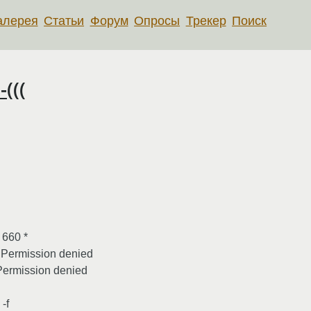
алерея
Статьи
Форум
Опросы
Трекер
Поиск
(((
 660 *
': Permission denied
: Permission denied
-f