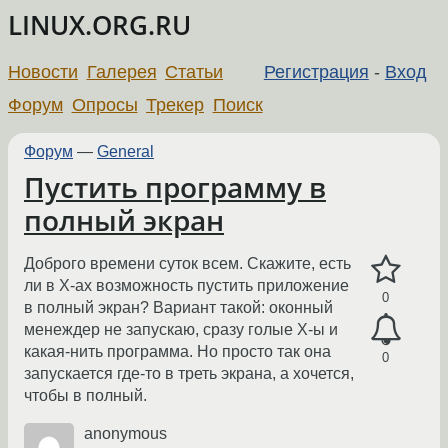
LINUX.ORG.RU
Новости
Галерея
Статьи
Регистрация
-
Вход
Форум
Опросы
Трекер
Поиск
Форум
—
General
Пустить программу в
полный экран
Доброго времени суток всем. Скажите, есть
ли в X-ах возможность пустить приложение
0
в полный экран? Вариант такой: оконный
менеждер не запускаю, сразу голые X-ы и
какая-нить программа. Но просто так она
0
запускается где-то в треть экрана, а хочется,
чтобы в полный.
anonymous