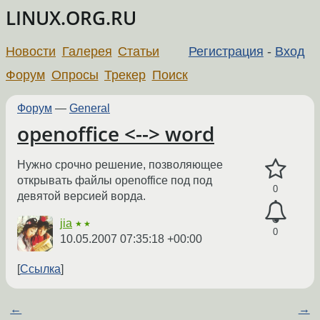
LINUX.ORG.RU
Новости
Галерея
Статьи
Регистрация
-
Вход
Форум
Опросы
Трекер
Поиск
Форум
—
General
openoffice <--> word
Нужно срочно решение, позволяющее
открывать файлы openoffice под под
0
девятой версией ворда.
jia
★★
0
10.05.2007 07:35:18 +00:00
Ссылка
←
→