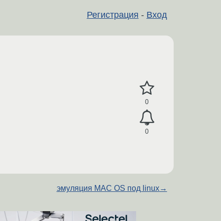
Регистрация
-
Вход
0
0
эмуляция MAC OS под linux
→