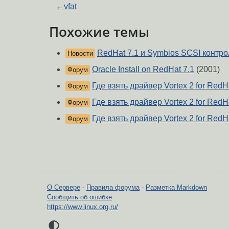
←
vfat
Похожие темы
RedHat 7.1 и Symbios SCSI контро
Новости
Oracle Install on RedHat 7.1
(2001)
Форум
Где взять драйвер Vortex 2 for RedH
Форум
Где взять драйвер Vortex 2 for RedH
Форум
Где взять драйвер Vortex 2 for RedH
Форум
О Сервере
-
Правила форума
-
Разметка Markdown
Сообщить об ошибке
https://www.linux.org.ru/