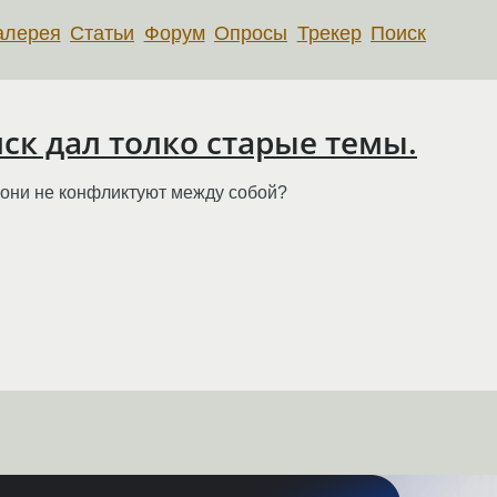
алерея
Статьи
Форум
Опросы
Трекер
Поиск
иск дал толко старые темы.
е. они не конфликтуют между собой?