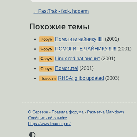
←
FastTrak - fsck, hdparm
Похожие темы
Помогите чайнику !!!!!
(2001)
Форум
ПОМОГИТЕ ЧАЙНИКУ !!!!!!
(2001)
Форум
Linux red hat виснит
(2001)
Форум
Помогите!
(2001)
Форум
RHSA: glibc updated
(2003)
Новости
О Сервере
-
Правила форума
-
Разметка Markdown
Сообщить об ошибке
https://www.linux.org.ru/