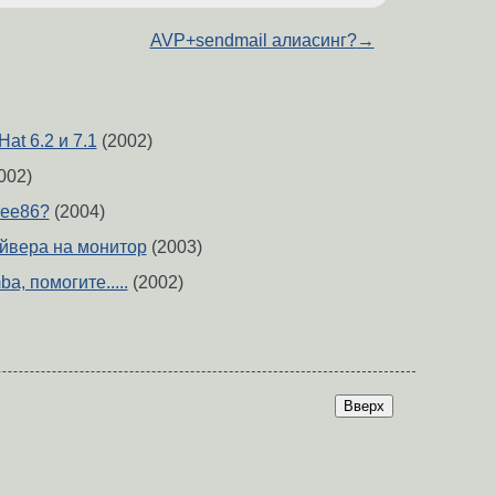
AVP+sendmail алиасинг?
→
at 6.2 и 7.1
(2002)
002)
ree86?
(2004)
айвера на монитор
(2003)
a, помогите.....
(2002)
Вверх