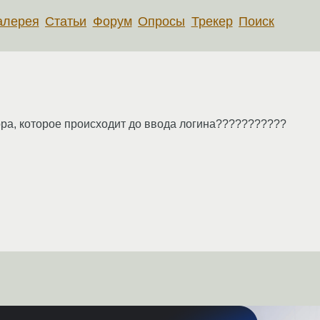
алерея
Статьи
Форум
Опросы
Трекер
Поиск
ора, которое происходит до ввода логина???????????