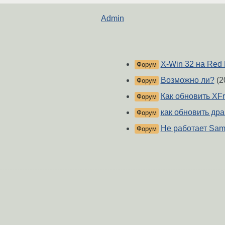
Admin
X-Win 32 на Red H
Форум
Возможно ли?
(2
Форум
Как обновить XF
Форум
как обновить др
Форум
Не работает Samb
Форум