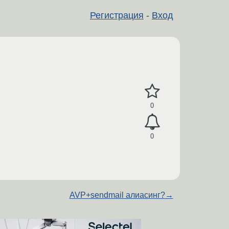
Регистрация
-
Вход
0
0
AVP+sendmail алиасинг?
→