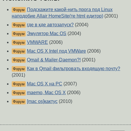
Подскажите какой-нить прога под Linux
Форум
наподобие Allair HomeSite(те html едитор)
(2001)
где в кде автозапуск?
(2004)
Форум
Эмулятор Mac OS
(2004)
Форум
VMWARE
(2006)
Форум
Mac OS X Intel под VMWare
(2006)
Форум
Qmail & Mailer-Daemon?!
(2001)
Форум
Как в Qmail фильтровать входящую почту?
Форум
(2001)
Mac OS X на PC
(2007)
Форум
maemo, Mac OS X
(2006)
Форум
[mac os]кактус
(2010)
Форум