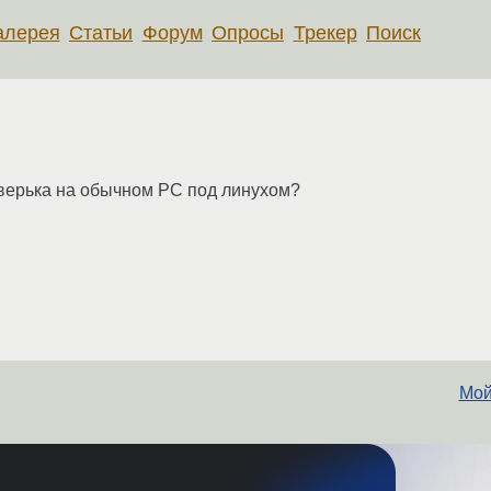
алерея
Статьи
Форум
Опросы
Трекер
Поиск
зверька на обычном PC под линухом?
Мой