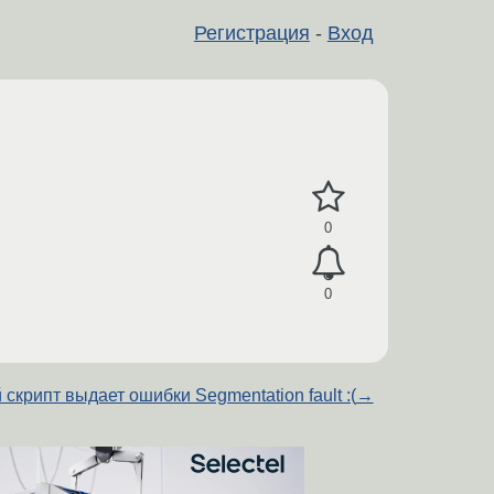
Регистрация
-
Вход
0
0
 скрипт выдает ошибки Segmentation fault :(
→