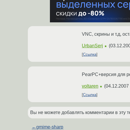
VNC, скрины и т.д, ос
UrbanSerj
(
03.12.20
★
Ссылка
PearPC+версия для p
voltaren
(
04.12.2007 
★
Ссылка
Вы не можете добавлять комментарии в эту т
←
gmime-sharp