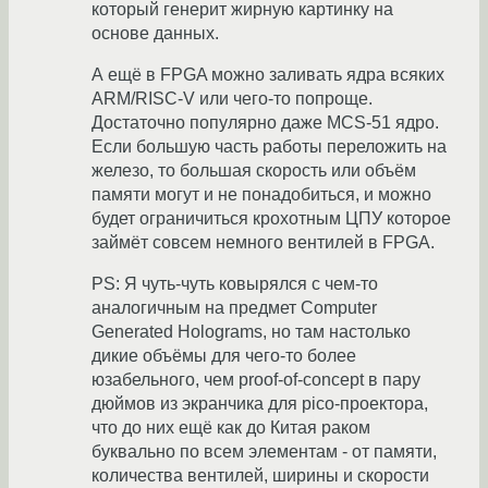
который генерит жирную картинку на
основе данных.
А ещё в FPGA можно заливать ядра всяких
ARM/RISC-V или чего-то попроще.
Достаточно популярно даже MCS-51 ядро.
Если большую часть работы переложить на
железо, то большая скорость или объём
памяти могут и не понадобиться, и можно
будет ограничиться крохотным ЦПУ которое
займёт совсем немного вентилей в FPGA.
PS: Я чуть-чуть ковырялся с чем-то
аналогичным на предмет Computer
Generated Holograms, но там настолько
дикие объёмы для чего-то более
юзабельного, чем proof-of-concept в пару
дюймов из экранчика для pico-проектора,
что до них ещё как до Китая раком
буквально по всем элементам - от памяти,
количества вентилей, ширины и скорости