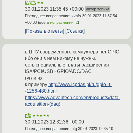
kvpfs
★★
30.01.2023 11:35:45 +00:00
автор топика
Последнее исправление: kvpfs
30.01.2023 11:37:54
+00:00
(всего
исправлений: 2
)
Показать ответы
Ссылка
в ЦПУ современного компухтера нет GPIO,
ибо они в нем никому не нужны.
есть специальные платы расширения
ISA/PCI/USB - GPIO/ADC/DAC
гугли их
к примеру
http://www.icpdas.pl/ru/gpio--t-
-1256-480.html
https://www.advantech.com/en/products/data-
acquisition-(daq)
pfg
★★★★★
30.01.2023 12:32:36 +00:00
Последнее исправление: pfg
30.01.2023 12:35:10