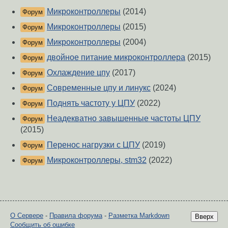
Микроконтроллеры
(2014)
Форум
Микроконтроллеры
(2015)
Форум
Микроконтроллеры
(2004)
Форум
двойное питание микроконтроллера
(2015)
Форум
Охлаждение цпу
(2017)
Форум
Современные цпу и линукс
(2024)
Форум
Поднять частоту у ЦПУ
(2022)
Форум
Неадекватно завышенные частоты ЦПУ
Форум
(2015)
Перенос нагрузки с ЦПУ
(2019)
Форум
Микроконтроллеры, stm32
(2022)
Форум
О Сервере
-
Правила форума
-
Разметка Markdown
Вверх
Сообщить об ошибке