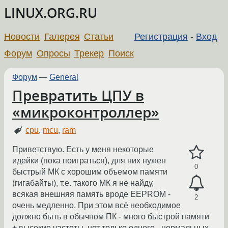
LINUX.ORG.RU
Новости
Галерея
Статьи
Регистрация
-
Вход
Форум
Опросы
Трекер
Поиск
Форум
—
General
Превратить ЦПУ в
«микроконтроллер»
cpu
,
mcu
,
ram
Приветствую. Есть у меня некоторые
идейки (пока поиграться), для них нужен
0
быстрый МК с хорошим объемом памяти
(гигабайты), т.е. такого МК я не найду,
всякая внешняя память вроде EEPROM -
2
очень медленно. При этом всё необходимое
должно быть в обычном ПК - много быстрой памяти
+ высокие частоты, нет только одного - нормальных,