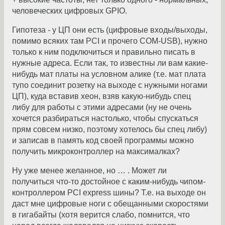
человеческих цифровых GPIO.
Гипотеза - у ЦП они есть (цифровые входы/выходы,
помимо всяких там PCI и прочего COM-USB), нужно
только к ним подключиться и правильно писать в
нужные адреса. Если так, то известны ли вам какие-
нибудь мат платы на условном алике (т.е. мат плата
тупо соединит розетку на выходе с нужными ногами
ЦП), куда вставив хеон, взяв какую-нибудь спец
либу для работы с этими адресами (ну не очень
хочется разбираться настолько, чтобы спускаться
прям совсем низко, поэтому хотелось бы спец либу)
и записав в память код своей программы можно
получить микроконтроллер на максималках?
Ну уже менее желанное, но … . Может ли
получиться что-то достойное с каким-нибудь чипом-
контроллером PCI express шины? Т.е. на выходе он
даст мне цифровые ноги с обещанными скоростями
в гигабайты (хотя верится слабо, помнится, что