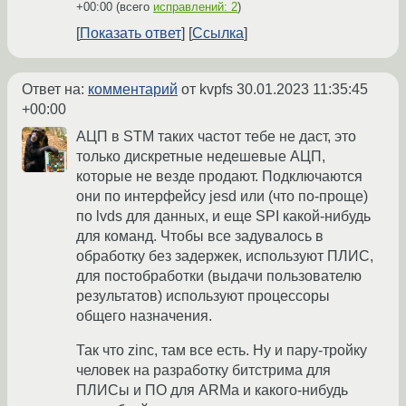
+00:00
(всего
исправлений: 2
)
Показать ответ
Ссылка
Ответ на:
комментарий
от kvpfs
30.01.2023 11:35:45
+00:00
АЦП в STM таких частот тебе не даст, это
только дискретные недешевые АЦП,
которые не везде продают. Подключаются
они по интерфейсу jesd или (что по-проще)
по lvds для данных, и еще SPI какой-нибудь
для команд. Чтобы все задувалось в
обработку без задержек, используют ПЛИС,
для постобработки (выдачи пользователю
результатов) используют процессоры
общего назначения.
Так что zinс, там все есть. Ну и пару-тройку
человек на разработку битстрима для
ПЛИСы и ПО для ARMа и какого-нибудь