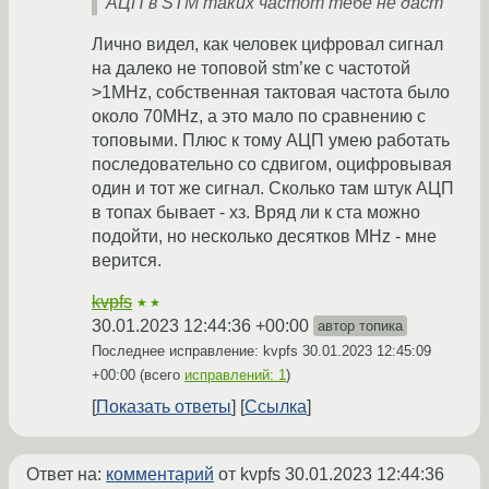
АЦП в STM таких частот тебе не даст
Лично видел, как человек цифровал сигнал
на далеко не топовой stm’ке c частотой
>1MHz, собственная тактовая частота было
около 70MHz, а это мало по сравнению с
топовыми. Плюс к тому АЦП умею работать
последовательно со сдвигом, оцифровывая
один и тот же сигнал. Сколько там штук АЦП
в топах бывает - хз. Вряд ли к ста можно
подойти, но несколько десятков MHz - мне
верится.
kvpfs
★★
30.01.2023 12:44:36 +00:00
автор топика
Последнее исправление: kvpfs
30.01.2023 12:45:09
+00:00
(всего
исправлений: 1
)
Показать ответы
Ссылка
Ответ на:
комментарий
от kvpfs
30.01.2023 12:44:36