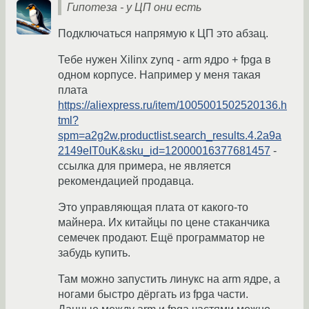
Гипотеза - у ЦП они есть
Подключаться напрямую к ЦП это абзац.
Тебе нужен Xilinx zynq - arm ядро + fpga в
одном корпусе. Например у меня такая
плата
https://aliexpress.ru/item/1005001502520136.h
tml?
spm=a2g2w.productlist.search_results.4.2a9a
2149eIT0uK&sku_id=12000016377681457
-
ссылка для примера, не является
рекомендацией продавца.
Это управляющая плата от какого-то
майнера. Их китайцы по цене стаканчика
семечек продают. Ещё программатор не
забудь купить.
Там можно запустить линукс на arm ядре, а
ногами быстро дёргать из fpga части.