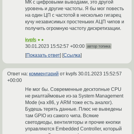
МК с цифровыми выводами, это другой
уровень и другие частоты. Я бы мог повесть
на один ЦП с частотой в несколько гигарец
кучу независимых простеньких АЦП чипов и
получить огромную частоту дискретизации.
kvpfs
★★
30.01.2023 15:52:57 +00:00
автор топика
Показать ответ
Ссылка
Ответ на:
комментарий
от kvpfs
30.01.2023 15:52:57
+00:00
Не мог бы. Современные десктопные CPU
не риалтаймовые из-за System Management
Mode (на x86, у ARM тоже есть аналог).
Будешь терять данные. Плюс не выведены
там GPIO из самого чипа. Всякие
светодиоды, вентиляторы и прочие кнопки
управляются Embedded Controller, который