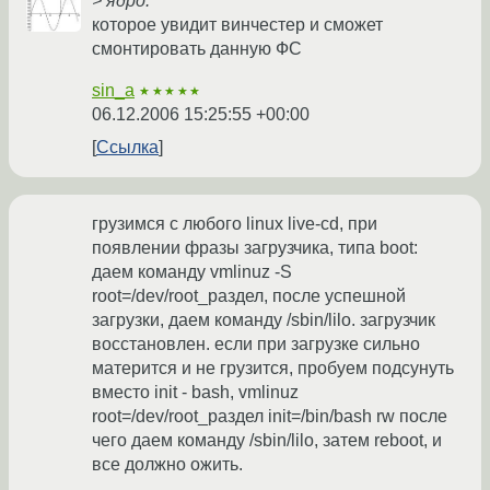
> ядро.
которое увидит винчестер и сможет
смонтировать данную ФС
sin_a
★★★★★
06.12.2006 15:25:55 +00:00
Ссылка
грузимся с любого linux live-cd, при
появлении фразы загрузчика, типа boot:
даем команду vmlinuz -S
root=/dev/root_раздел, после успешной
загрузки, даем команду /sbin/lilo. загрузчик
восстановлен. если при загрузке сильно
матерится и не грузится, пробуем подсунуть
вместо init - bash, vmlinuz
root=/dev/root_раздел init=/bin/bash rw после
чего даем команду /sbin/lilo, затем reboot, и
все должно ожить.