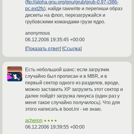
(
ftp://alpha.gnu.org/gnu/grub/grub-0.97-i386-
pc.ext2fs
), найди rawwrite и перепиши образ
дискеты на флоп, перезагружайся и
грубовскими командами грузи ядро.
anonymous
06.12.2006 19:35:45 +00:00
Показать ответ
Ссылка
Есть небольшой шанс: если загрузчик
случайно был прописан и в MBR, и в
первый сектор одного из разделов, вроде,
можно заставить XP загрузить этот сектор и
далее пойдёт загрузка линукса (один раз у
меня такое случайно получилось). Что для
этого написать в boot.ini - не знаю.
acheron
★★★★
06.12.2006 19:39:55 +00:00