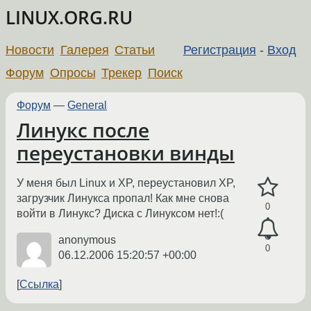
LINUX.ORG.RU
Новости
Галерея
Статьи
Регистрация
-
Вход
Форум
Опросы
Трекер
Поиск
Форум
—
General
Линукс после
переустановки винды
У меня был Linux и XP, переустановил XP,
загрузчик Линукса пропал! Как мне снова
0
войти в Линукс? Диска с Линуксом нет!:(
anonymous
0
06.12.2006 15:20:57 +00:00
Ссылка