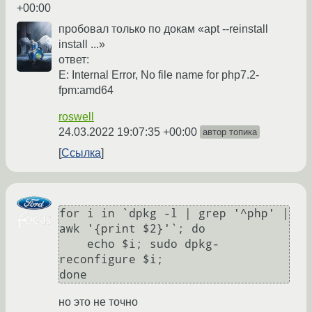
+00:00
пробовал только по докам «apt --reinstall
install ...»
ответ:
E: Internal Error, No file name for php7.2-
fpm:amd64
roswell
24.03.2022 19:07:35 +00:00
автор топика
Ссылка
for i in `dpkg -l | grep '^php' | 
awk '{print $2}'`; do

    echo $i; sudo dpkg-
reconfigure $i;

но это не точно