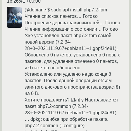
16:26:41 +00:00
@debian:~$ sudo apt install php7.2-fpm
Чтение списков пакетов… Готово
Построение дерева зависимостей… Готово
Чтение информации о состоянии… Готово
Уже установлен пакет php7.2-fpm самой
новой версии (7.2.34-
28+0~20211119.67+debian11~1.gbpf24e81).
Обновлено 0 пакетов, установлено 0 новых
пакетов, для удаления отмечено 0 пакетов,
и 0 пакетов не обновлено.
Установлено или удалено не до конца 8
пакетов. После данной операции объём
занятого дискового пространства возрастёт
на 0 B.
Хотите продолжить? [Д/н] y Настраивается
пакет php7.2-common (7.2.34-
28+0~20211119.67+debian11~1.gbpf24e81)
… dpkg: ошибка при обработке пакета
php7.2-common (--configure):