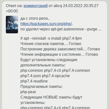
Ответ на:
комментарий
от abcq
24.03.2022 20:35:27
+00:00
да с этого репо..
https://packages.sury.org/php/
,
по удалял через apt-get autoremove --purge ...
# apt --reinstall -s install php7.4-fpm
Чтение списков пакетов… Готово
Построение дерева зависимостей… Готово
Чтение информации о состоянии… Готово
Будут установлены следующие
дополнительные пакеты:
php-common php7.4-cli php7.4-common
php7.4-json php7.4-opcache
php7.4-readline
Предлагаемые пакеты:
php-pear
Следующие НОВЫЕ пакеты будут
установлены:
php-common php7.4-cli php7.4-common