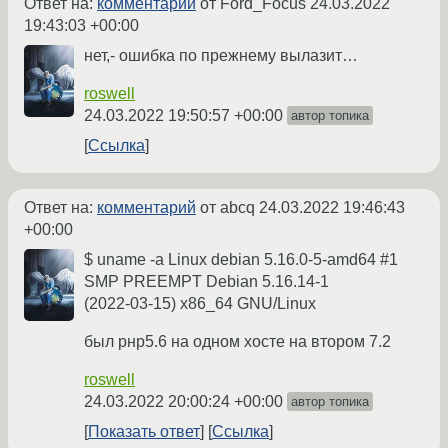
Ответ на:
комментарий
от Ford_Focus
24.03.2022
19:43:03 +00:00
нет,- ошибка по прежнему вылазит…
roswell
24.03.2022 19:50:57 +00:00
автор топика
Ссылка
Ответ на:
комментарий
от abcq
24.03.2022 19:46:43
+00:00
$ uname -a Linux debian 5.16.0-5-amd64 #1
SMP PREEMPT Debian 5.16.14-1
(2022-03-15) x86_64 GNU/Linux
был рнр5.6 на одном хосте на втором 7.2
roswell
24.03.2022 20:00:24 +00:00
автор топика
Показать ответ
Ссылка