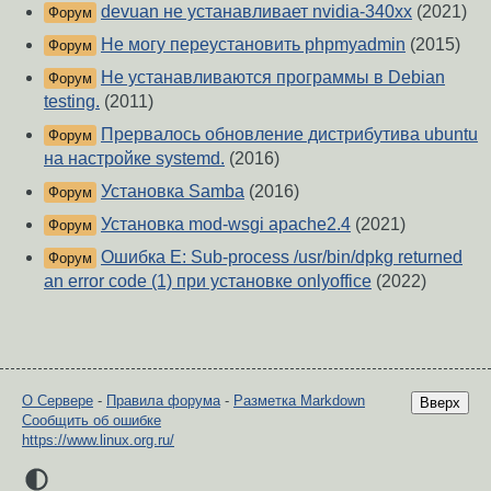
devuan не устанавливает nvidia-340xx
(2021)
Форум
Не могу переустановить phpmyadmin
(2015)
Форум
Не устанавливаются программы в Debian
Форум
testing.
(2011)
Прервалось обновление дистрибутива ubuntu
Форум
на настройке systemd.
(2016)
Установка Samba
(2016)
Форум
Установка mod-wsgi apache2.4
(2021)
Форум
Ошибка E: Sub-process /usr/bin/dpkg returned
Форум
an error code (1) при установке onlyoffice
(2022)
О Сервере
-
Правила форума
-
Разметка Markdown
Вверх
Сообщить об ошибке
https://www.linux.org.ru/