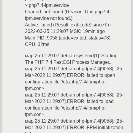
× php7.4-fpm.service
Loaded: not-found (Reason: Unit php7.4-
fpm.service not found.)
Active: failed (Result: exit-code) since Fri
2022-03-25 11:29:07 MSK; 19min ago
Main PID: 9058 (code=exited, status=78)
CPU: 32ms
мар 25 11:29:07 debian systemd[1]: Starting
The PHP 7.4 FastCGI Process Manager...
мар 25 11:29:07 debian php-fpm7.4[9058]: [25-
Mar-2022 11:29:07] ERROR: failed to open
configuration file '/etc/php/7.4/fpm/php-
fpm.con>
мар 25 11:29:07 debian php-fpm7.4[9058]: [25-
Mar-2022 11:29:07] ERROR: failed to load
configuration file '/etc/php/7.4/fpm/php-
fpm.con>
мар 25 11:29:07 debian php-fpm7.4[9058]: [25-
Mar-2022 11:29:07] ERROR: FPM initialization