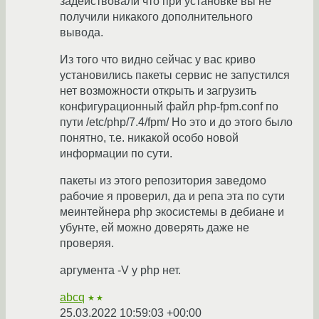
задействовали что при установке вы не
получили никакого дополнительного
вывода.
Из того что видно сейчас у вас криво
установились пакеты сервис не запустился
нет возможности открыть и загрузить
конфигурационный файл php-fpm.conf по
пути /etc/php/7.4/fpm/ Но это и до этого было
понятно, т.е. никакой особо новой
информации по сути.
пакеты из этого репозитория заведомо
рабочие я проверил, да и репа эта по сути
меинтейнера php экосистемы в дебиане и
убунте, ей можно доверять даже не
проверяя.
аргумента -V у php нет.
abcq
★★
25.03.2022 10:59:03 +00:00