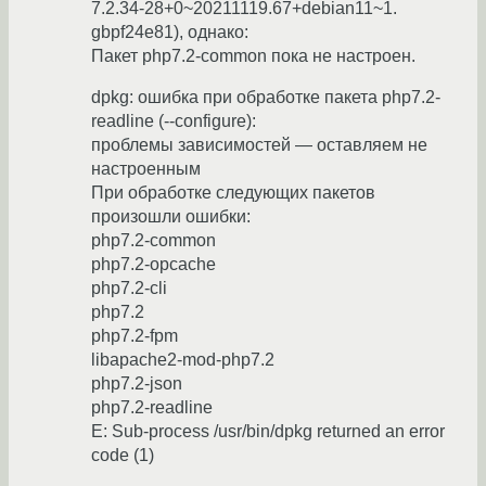
7.2.34-28+0~20211119.67+debian11~1.
gbpf24e81), однако:
Пакет php7.2-common пока не настроен.
dpkg: ошибка при обработке пакета php7.2-
readline (--configure):
проблемы зависимостей — оставляем не
настроенным
При обработке следующих пакетов
произошли ошибки:
php7.2-common
php7.2-opcache
php7.2-cli
php7.2
php7.2-fpm
libapache2-mod-php7.2
php7.2-json
php7.2-readline
E: Sub-process /usr/bin/dpkg returned an error
code (1)