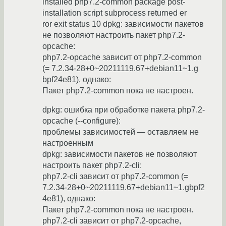
installed php7.2-common package post-
installation script subprocess returned er
ror exit status 10 dpkg: зависимости пакетов
не позволяют настроить пакет php7.2-
opcache:
php7.2-opcache зависит от php7.2-common
(= 7.2.34-28+0~20211119.67+debian11~1.g
bpf24e81), однако:
Пакет php7.2-common пока не настроен.
dpkg: ошибка при обработке пакета php7.2-
opcache (--configure):
проблемы зависимостей — оставляем не
настроенным
dpkg: зависимости пакетов не позволяют
настроить пакет php7.2-cli:
php7.2-cli зависит от php7.2-common (=
7.2.34-28+0~20211119.67+debian11~1.gbpf2
4e81), однако:
Пакет php7.2-common пока не настроен.
php7.2-cli зависит от php7.2-opcache,