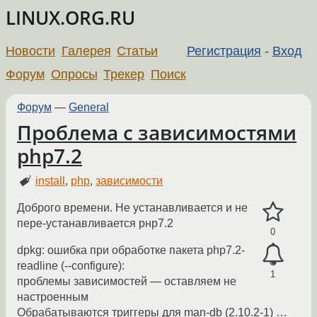
LINUX.ORG.RU
Новости
Галерея
Статьи
Регистрация
-
Вход
Форум
Опросы
Трекер
Поиск
Форум
—
General
Проблема с зависимостями
php7.2
install
,
php
,
зависимости
Доброго времени. Не устанавливается и не
пере-устанавливается рнр7.2
0
dpkg: ошибка при обработке пакета php7.2-
readline (--configure):
1
проблемы зависимостей — оставляем не
настроенным
Обрабатываются триггеры для man-db (2.10.2-1) …