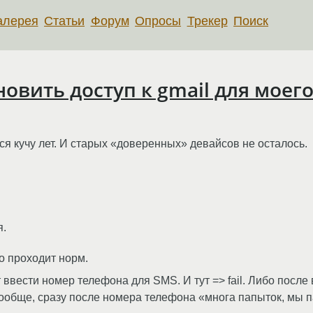
алерея
Статьи
Форум
Опросы
Трекер
Поиск
овить доступ к gmail для моего
лся кучу лет. И старых «доверенных» девайсов не осталось.
я.
о проходит норм.
т ввести номер телефона для SMS. И тут => fail. Либо после
вообще, сразу после номера телефона «многа папыток, мы 