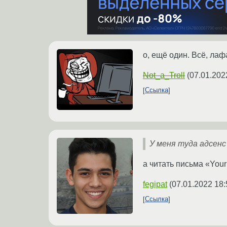
о, ещё один. Всё, ла
Not_a_Troll
(
07.01.202
Ссылка
У меня туда адсенс
а читать письма «Your 
fegipat
(
07.01.2022 18:
Ссылка