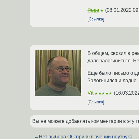
Pups
(
08.01.2022 09
★
Ссылка
В общем, свозил в ре
дало залогиниться. Бе
Еще было письмо отдел
Залогинился и ладно.
Vit
(
16.03.202
★★★★★
Ссылка
Вы не можете добавлять комментарии в эту т
←
Нет выбора ОС при включении ноутбука