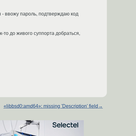
я - ввожу пароль, подтверждаю код
к-то до живого суппорта добраться,
«libbsd0:amd64»: missing 'Description' field
→