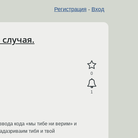
Регистрация
-
Вход
 случая.
0
1
 ввода кода «мы тибе ни верим» и
падазриваим тибя и твой