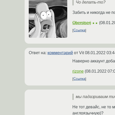
Чо делать-то?
Забить и никогда не 
Oberstserj
(
08.01.2
★★
Ссылка
Ответ на:
комментарий
от Vit
08.01.2022 03:4
Наверно аккаунт доба
rizone
(
08.01.2022 07:
Ссылка
мы падазриваим ти
Не тот девайс, не то 
англоязычную)?