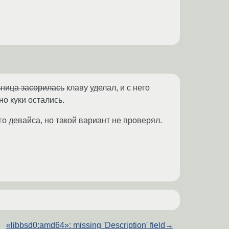
ница засорилась
клаву уделал, и с него
но куки остались.
го девайса, но такой вариант не проверял.
«libbsd0:amd64»: missing 'Description' field
→