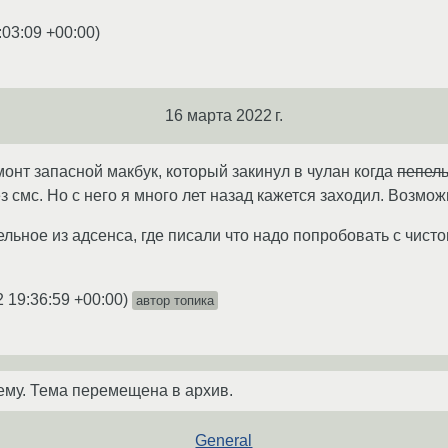
:03:09 +00:00
)
16 марта 2022 г.
монт запасной макбук, который закинул в чулан когда
пепель
з смс. Но с него я много лет назад кажется заходил. Возмож
ьное из адсенса, где писали что надо попробовать с чисто
2 19:36:59 +00:00
)
автор топика
ему. Тема перемещена в архив.
General