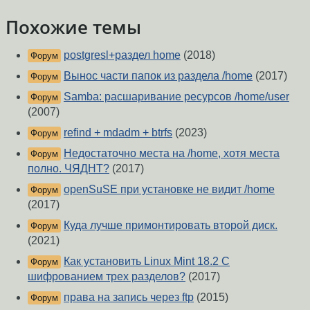
Похожие темы
postgresl+раздел home
(2018)
Форум
Вынос части папок из раздела /home
(2017)
Форум
Samba: расшаривание ресурсов /home/user
Форум
(2007)
refind + mdadm + btrfs
(2023)
Форум
Недостаточно места на /home, хотя места
Форум
полно. ЧЯДНТ?
(2017)
openSuSE при установке не видит /home
Форум
(2017)
Куда лучше примонтировать второй диск.
Форум
(2021)
Как установить Linux Mint 18.2 С
Форум
шифрованием трех разделов?
(2017)
права на запись через ftp
(2015)
Форум