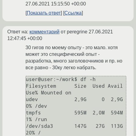
27.06.2021 15:15:50 +00:00
Показать ответ
Ссылка
Ответ на:
комментарий
от peregrine
27.06.2021
12:47:45 +00:00
30 гигов по моему опыту - это мало. хотя
может это специфический опыт -
разработка, много заголовочников и пр. но
все равно - 30ку легко набрать.
user@user:~/work$ df -h

Filesystem      Size  Used Avail 
Use% Mounted on

udev            2,9G     0  2,9G   
0% /dev

tmpfs           595M  2,0M  594M   
1% /run

/dev/sda3       147G   27G  113G  
20% /
