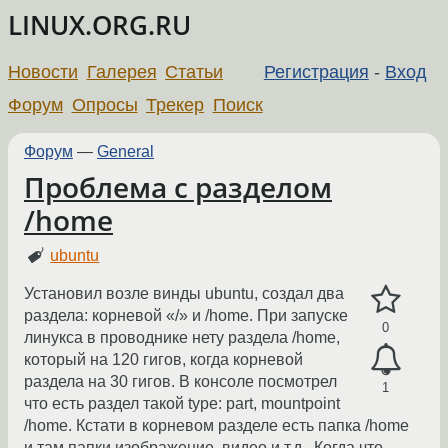
LINUX.ORG.RU
Новости
Галерея
Статьи
Регистрация
-
Вход
Форум
Опросы
Трекер
Поиск
Форум
—
General
Проблема с разделом
/home
ubuntu
Установил возле винды ubuntu, создал два
раздела: корневой «/» и /home. При запуске
0
линукса в проводнике нету раздела /home,
который на 120 гигов, когда корневой
раздела на 30 гигов. В консоле посмотрел
1
что есть раздел такой type: part, mountpoint
/home. Кстати в корневом разделе есть папка /home
и там папки изображение, видео и т.д.. Когда что-