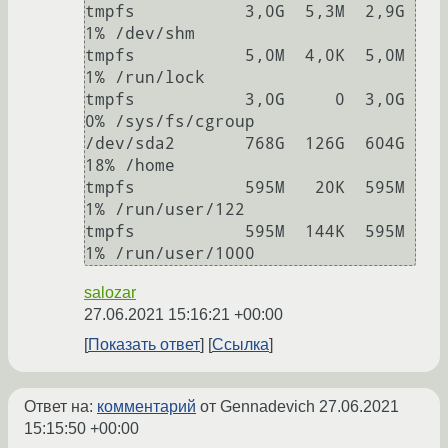
tmpfs           3,0G  5,3M  2,9G   
1% /dev/shm

tmpfs           5,0M  4,0K  5,0M   
1% /run/lock

tmpfs           3,0G     0  3,0G   
0% /sys/fs/cgroup

/dev/sda2       768G  126G  604G  
18% /home

tmpfs           595M   20K  595M   
1% /run/user/122

tmpfs           595M  144K  595M   
1% /run/user/1000
salozar
27.06.2021 15:16:21 +00:00
Показать ответ
Ссылка
Ответ на:
комментарий
от Gennadevich
27.06.2021
15:15:50 +00:00