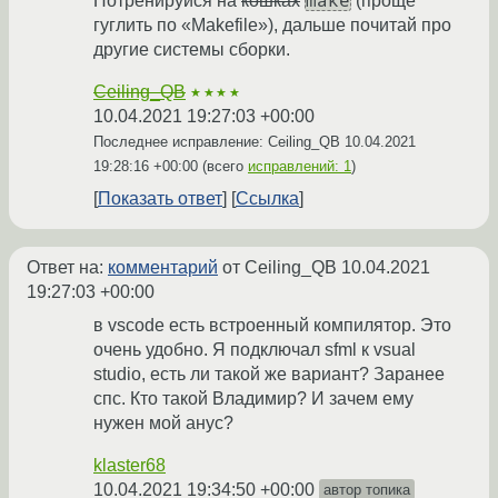
make
Потренируйся на
кошках
(проще
гуглить по «Makefile»), дальше почитай про
другие системы сборки.
Ceiling_QB
★★★★
10.04.2021 19:27:03 +00:00
Последнее исправление: Ceiling_QB
10.04.2021
19:28:16 +00:00
(всего
исправлений: 1
)
Показать ответ
Ссылка
Ответ на:
комментарий
от Ceiling_QB
10.04.2021
19:27:03 +00:00
в vscode есть встроенный компилятор. Это
очень удобно. Я подключал sfml к vsual
studio, есть ли такой же вариант? Заранее
спс. Кто такой Владимир? И зачем ему
нужен мой анус?
klaster68
10.04.2021 19:34:50 +00:00
автор топика