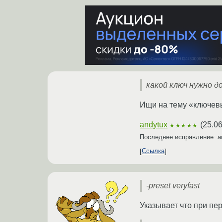
какой ключ нужно д
Ищи на тему «ключевы
andytux
(
25.06
★★★★★
Последнее исправление: a
Ссылка
-preset veryfast
Указывает что при пе