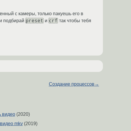
енный с камеры, только пакуешь его в
preset
crf
4 и подбирай
и
так чтобы тебя
Создание процессов
→
ь видео
(2020)
 видео mkv
(2019)