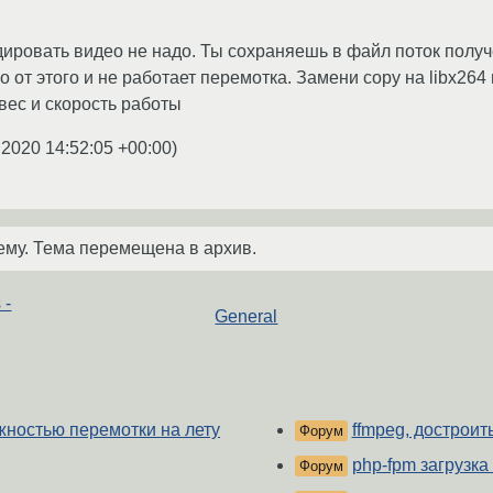
дировать видео не надо. Ты сохраняешь в файл поток получ
 от этого и не работает перемотка. Замени copy на libx26
вес и скорость работы
.2020 14:52:05 +00:00
)
ему. Тема перемещена в архив.
 -
General
жностью перемотки на лету
ffmpeg, достроит
Форум
php-fpm загрузка
Форум