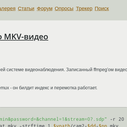
алерея
Статьи
Форум
Опросы
Трекер
Поиск
о MKV-видео
й системе видеонаблюдения. Записанный ffmpeg'ом видео
mux - он билдит индекс и перемотка работает.
 -rtsp_transport udp -y -i 
min&password=&channel=1&stream=0?.sdp"
 -r 20 
at mkv -strftime 1 
$vpath
/cam2-
$dd
-
$pp