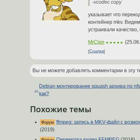
-vcodec copy
указывает что переко
контейнер mkv. Видимо
устраивали качество, 
MrClon
(
25.06
★★★★★
Ссылка
Вы не можете добавлять комментарии в эту т
Debian монтирование squash архива по nfs
←
как?
Похожие темы
ffmpeg: запись в MKV-файл с возмо
Форум
(2019)
Перемотка видео FFMPEG
(2016)
Форум