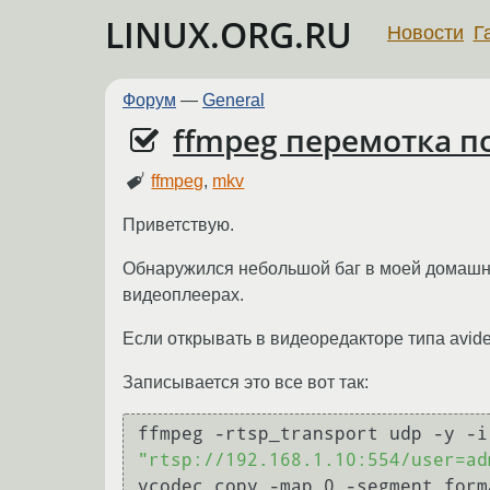
LINUX.ORG.RU
Новости
Г
Форум
—
General
ffmpeg перемотка п
ffmpeg
,
mkv
Приветствую.
Обнаружился небольшой баг в моей домашне
видеоплеерах.
Если открывать в видеоредакторе типа avide
Записывается это все вот так:
ffmpeg
"rtsp://192.168.1.10:554/user=ad
vcodec copy -map 0 -segment_form