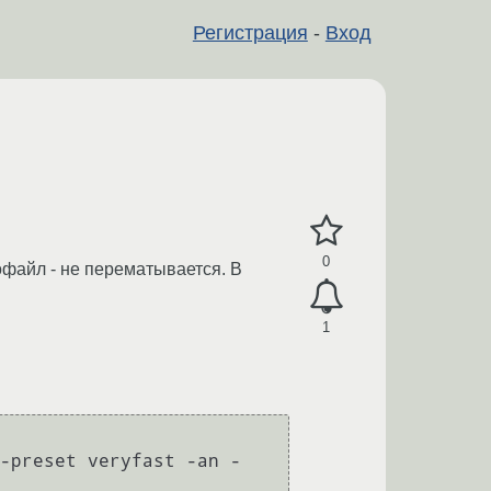
Регистрация
-
Вход
0
файл - не перематывается. В
1
-preset veryfast -an -