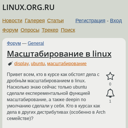
LINUX.ORG.RU
Новости
Галерея
Статьи
Регистрация
-
Вход
Форум
Опросы
Трекер
Поиск
Форум
—
General
Масштабирование в linux
display
,
ubuntu
,
масштабирование
Привет всем, кто в курсе как обстоят дела с
дробньІм масштабированием в linux.
0
Насколько знаю сейчас только ubuntu
сделали експерементальной функцией
масштабирование, а также deepin по
1
умолчанию сделали у себя. Кто в курсах как
дела в других дистрибутивах (особенно в Arch
семействе)?