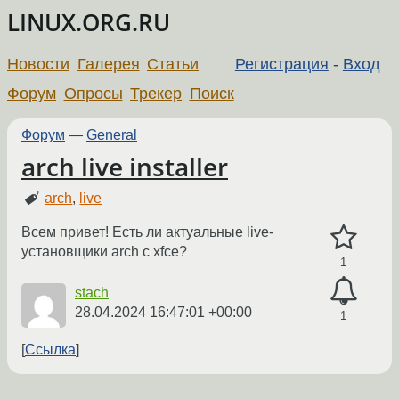
LINUX.ORG.RU
Новости
Галерея
Статьи
Регистрация
-
Вход
Форум
Опросы
Трекер
Поиск
Форум
—
General
arch live installer
arch
,
live
Всем привет! Есть ли актуальные live-
установщики arch с xfce?
1
stach
28.04.2024 16:47:01 +00:00
1
Ссылка