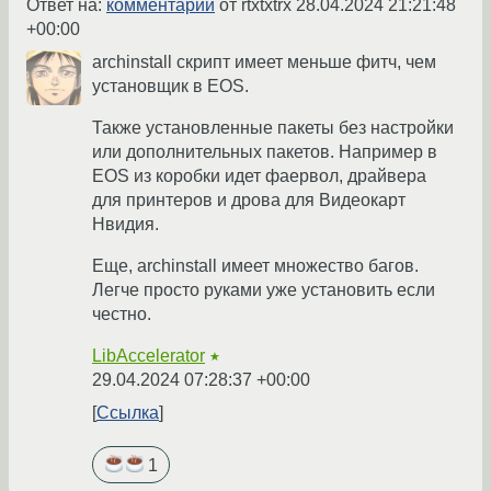
Ответ на:
комментарий
от rtxtxtrx
28.04.2024 21:21:48
+00:00
archinstall скрипт имеет меньше фитч, чем
установщик в EOS.
Также установленные пакеты без настройки
или дополнительных пакетов. Например в
EOS из коробки идет фаервол, драйвера
для принтеров и дрова для Видеокарт
Нвидия.
Еще, archinstall имеет множество багов.
Легче просто руками уже установить если
честно.
LibAccelerator
★
29.04.2024 07:28:37 +00:00
Ссылка
1