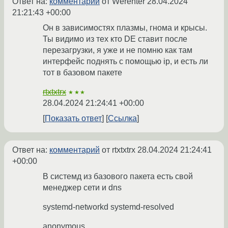
Ответ на:
комментарий
от Werenter
28.04.2024
21:21:43 +00:00
Он в зависимостях плазмы, гнома и крысы.
Ты видимо из тех кто DE ставит после
перезагрузки, я уже и не помню как там
интерфейс поднять с помощью ip, и есть ли
тот в базовом пакете
rtxtxtrx
★★★
28.04.2024 21:24:41 +00:00
Показать ответ
Ссылка
Ответ на:
комментарий
от rtxtxtrx
28.04.2024 21:24:41
+00:00
В системд из базового пакета есть свой
менеджер сети и dns
systemd-networkd systemd-resolved
anonymous