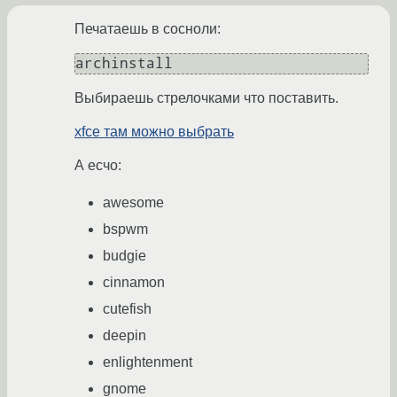
Печатаешь в сосноли:
Выбираешь стрелочками что поставить.
xfce там можно выбрать
А есчо:
awesome
bspwm
budgie
cinnamon
cutefish
deepin
enlightenment
gnome