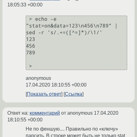
18:05:33 +00:00
 > echo -e 
"stat=on&data=123\n456\n789" | 
sed -r 's/.+=([^=]*)/\1/'

123

456

789

anonymous
17.04.2020 18:10:55 +00:00
Показать ответ
Ссылка
Ответ на:
комментарий
от anonymous
17.04.2020
18:10:55 +00:00
Не по феншую.... Правильно по «ключу»
парсить. В строке может быть не только stat