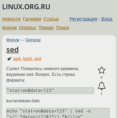
LINUX.ORG.RU
Новости
Галерея
Статьи
Регистрация
-
Вход
Форум
Опросы
Трекер
Поиск
Форум
—
General
sed
awk
,
bash
,
sed
Салют. Появилось немного времени,
вкуриваю sed. Вопрос. Есть строка
0
формата:
"stat=on&data=123"
1
вытаскиваю data
echo "stat=on&data=123" | sed -n 
"s/^.*data=\([^&]*\).*$/\1/p"