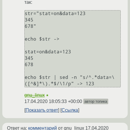
так:
str="stat=on&data=123

345

678"

echo $str ->

stat=on&data=123

345

678

echo $str | sed -n "s/^.*data=\
gnu_linux
★
17.04.2020 18:05:33 +00:00
автор топика
Показать ответ
Ссылка
Ответ на:
комментарий
от gnu_linux
17.04.2020