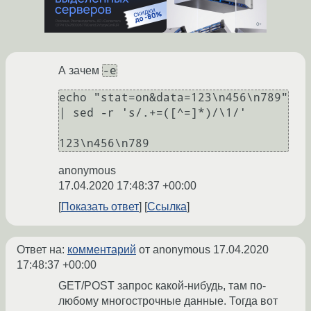
-e
А зачем
echo "stat=on&data=123\n456\n789" 
| sed -r 's/.+=([^=]*)/\1/'

anonymous
17.04.2020 17:48:37 +00:00
Показать ответ
Ссылка
Ответ на:
комментарий
от anonymous
17.04.2020
17:48:37 +00:00
GET/POST запрос какой-нибудь, там по-
любому многострочные данные. Тогда вот