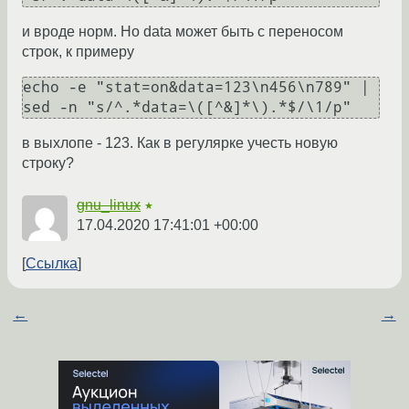
и вроде норм. Но data может быть с переносом
строк, к примеру
echo -e "stat=on&data=123\n456\n789" | 
sed -n "s/^.*data=\([^&]*\).*$/\1/p"
в выхлопе - 123. Как в регулярке учесть новую
строку?
gnu_linux
★
17.04.2020 17:41:01 +00:00
Ссылка
←
→