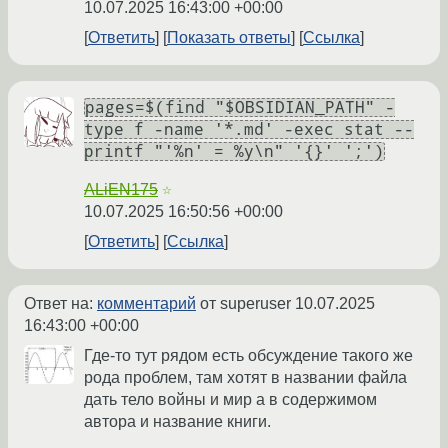
10.07.2025 16:43:00 +00:00
Ответить
Показать ответы
Ссылка
pages=$(find "$OBSIDIAN_PATH" -
type f -name '*.md' -exec stat --
printf "'%n' = %y\n" '{}' ';')
ALiEN175
☆
10.07.2025 16:50:56 +00:00
Ответить
Ссылка
Ответ на:
комментарий
от superuser
10.07.2025
16:43:00 +00:00
Где-то тут рядом есть обсуждение такого же
рода проблем, там хотят в названии файла
дать тело войны и мир а в содержимом
автора и название книги.