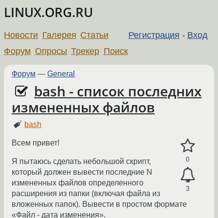
LINUX.ORG.RU
Новости
Галерея
Статьи
Регистрация
-
Вход
Форум
Опросы
Трекер
Поиск
Форум
—
General
bash - список последних
измененных файлов
bash
Всем привет!
0
Я пытаюсь сделать небольшой скрипт,
который должен вывести последние N
измененных файлов определенного
3
расширения из папки (включая файла из
вложенных папок). Вывести в простом формате
«Файл - дата изменения».