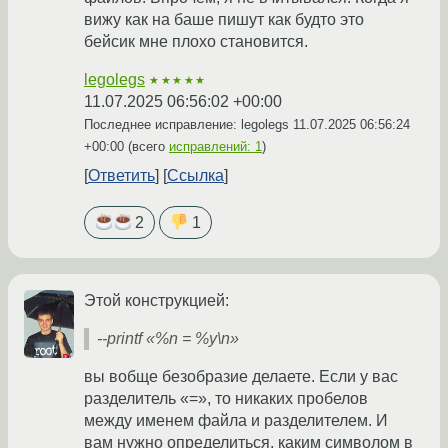
вижу как на баше пишут как будто это
бейсик мне плохо становится.
legolegs
★★★★★
11.07.2025 06:56:02 +00:00
Последнее исправление: legolegs
11.07.2025 06:56:24
+00:00
(всего
исправлений: 1
)
Ответить
Ссылка
2
1
Этой конструкцией:
--printf «%n = %y\n»
вы вобще безобразие делаете. Если у вас
разделитель «=», то никаких пробелов
между именем файла и разделителем. И
вам нужно определиться, каким символом в