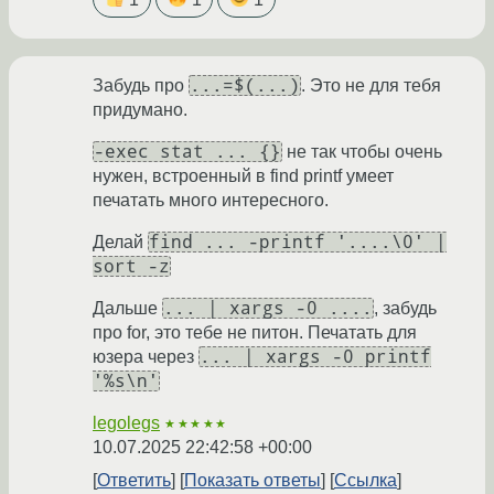
...=$(...)
Забудь про
. Это не для тебя
придумано.
-exec stat ... {}
не так чтобы очень
нужен, встроенный в find printf умеет
печатать много интересного.
find ... -printf '....\0' |
Делай
sort -z
... | xargs -0 ....
Дальше
, забудь
про for, это тебе не питон. Печатать для
... | xargs -0 printf
юзера через
'%s\n'
legolegs
★★★★★
10.07.2025 22:42:58 +00:00
Ответить
Показать ответы
Ссылка