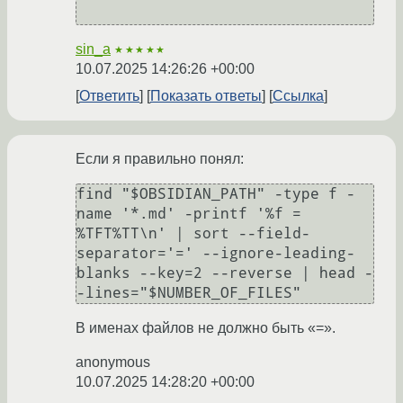
sin_a
★★★★★
10.07.2025 14:26:26 +00:00
Ответить
Показать ответы
Ссылка
Если я правильно понял:
find "$OBSIDIAN_PATH" -type f -
name '*.md' -printf '%f = 
%TFT%TT\n' | sort --field-
separator='=' --ignore-leading-
blanks --key=2 --reverse | head -
В именах файлов не должно быть «=».
anonymous
10.07.2025 14:28:20 +00:00