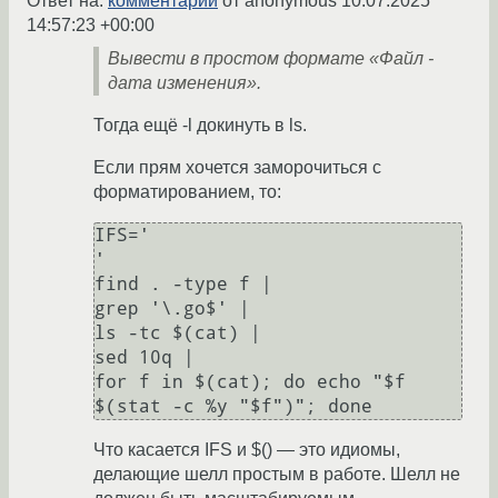
Ответ на:
комментарий
от anonymous
10.07.2025
14:57:23 +00:00
Вывести в простом формате «Файл -
дата изменения».
Тогда ещё -l докинуть в ls.
Если прям хочется заморочиться с
форматированием, то:
IFS='

'

find . -type f |

grep '\.go$' |

ls -tc $(cat) |

sed 10q |

for f in $(cat); do echo "$f 
Что касается IFS и $() — это идиомы,
делающие шелл простым в работе. Шелл не