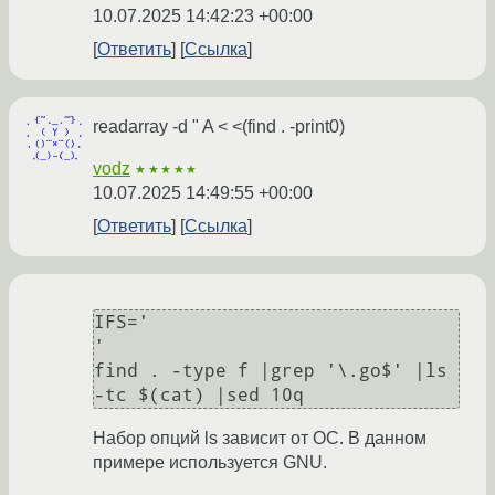
10.07.2025 14:42:23 +00:00
Ответить
Ссылка
readarray -d " A < <(find . -print0)
vodz
★★★★★
10.07.2025 14:49:55 +00:00
Ответить
Ссылка
IFS='

'

find . -type f |grep '\.go$' |ls 
Набор опций ls зависит от ОС. В данном
примере используется GNU.