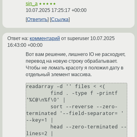
sin_a
★★★★★
10.07.2025 17:25:17 +00:00
Ответить
Ссылка
Ответ на:
комментарий
от superuser
10.07.2025
16:43:00 +00:00
Вот вам решение, лишнего IO не расходует,
перевод на новую строку обрабатывает.
Чтобы не ломать красоту я положил дату в
отдельный элемент массива.
readarray -d '' files < <(

	find . -type f -printf 
'%C@\n%f\0' |

	sort --reverse --zero-
terminated '--field-separator= ' 
--key=1 |

	head --zero-terminated --
lines=2 |
