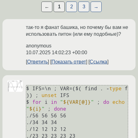
←
1
2
3
→
так-то я фанат башика, но почему бы вам не
использовать питон (или ему подобные)?
anonymous
10.07.2025 14:02:23 +00:00
Ответить
Показать ответ
Ссылка
$ IFS=\n ; VAR=($( find . -
type
 f 
)) ; 
unset
 IFS

$ 
for
 i 
in
"
${VAR[@]}
"
 ; 
do
echo
"
${i}
"
 ; 
done
./56 56 56 56

./34 34 34

./12 12 12 12

./23 23 23 23 23
