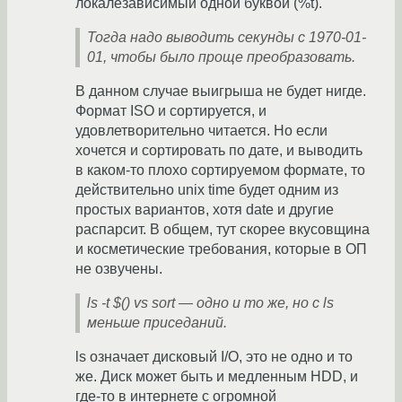
локалезависимый одной буквой (%t).
Тогда надо выводить секунды с 1970-01-
01, чтобы было проще преобразовать.
В данном случае выигрыша не будет нигде.
Формат ISO и сортируется, и
удовлетворительно читается. Но если
хочется и сортировать по дате, и выводить
в каком-то плохо сортируемом формате, то
действительно unix time будет одним из
простых вариантов, хотя date и другие
распарсит. В общем, тут скорее вкусовщина
и косметические требования, которые в ОП
не озвучены.
ls -t $() vs sort — одно и то же, но с ls
меньше приседаний.
ls означает дисковый I/O, это не одно и то
же. Диск может быть и медленным HDD, и
где-то в интернете с огромной