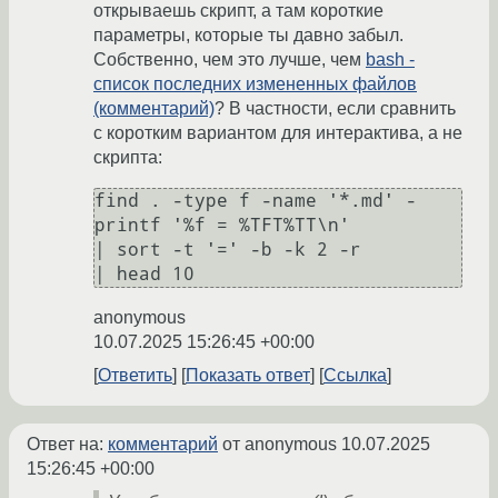
открываешь скрипт, а там короткие
параметры, которые ты давно забыл.
Собственно, чем это лучше, чем
bash -
список последних измененных файлов
(комментарий)
? В частности, если сравнить
с коротким вариантом для интерактива, а не
скрипта:
find . -type f -name '*.md' -
printf '%f = %TFT%TT\n'

| sort -t '=' -b -k 2 -r

anonymous
10.07.2025 15:26:45 +00:00
Ответить
Показать ответ
Ссылка
Ответ на:
комментарий
от anonymous
10.07.2025
15:26:45 +00:00