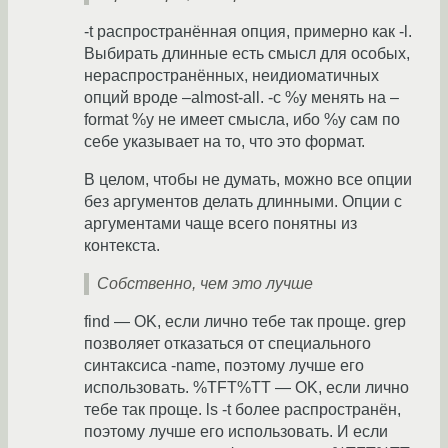
-t распространённая опция, примерно как -l.
Выбирать длинные есть смысл для особых,
нераспространённых, неидиоматичных
опций вроде –almost-all. -c %y менять на –
format %y не имеет смысла, ибо %y сам по
себе указывает на то, что это формат.
В целом, чтобы не думать, можно все опции
без аргументов делать длинными. Опции с
аргументами чаще всего понятны из
контекста.
Собственно, чем это лучше
find — OK, если лично тебе так проще. grep
позволяет отказаться от специального
синтаксиса -name, поэтому лучше его
использовать. %TFT%TT — OK, если лично
тебе так проще. ls -t более распространён,
поэтому лучше его использовать. И если