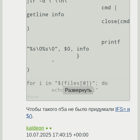
|tr -d \"\\n\""

			cmd | 
getline info

			close(cmd
)

			printf 
"%s\0%s\0", $0, info

		}

	'

)

for i in "${files[@]}"; do

	echo "item: $i"

Развернуть
Чтобы такого п5а не было придумали
IFS= и
$()
.
kaldeon
★★
10.07.2025 17:40:15 +00:00