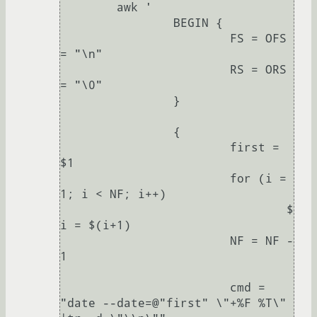
	awk '

		BEGIN {

			FS = OFS 
= "\n"

			RS = ORS 
= "\0"

		}

		{

			first = 
$1

			for (i = 
1; i < NF; i++)

				$
i = $(i+1)

			NF = NF - 
1

			cmd = 
"date --date=@"first" \"+%F %T\" 