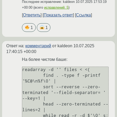
Последнее исправление: kaldeon
10.07.2025 17:53:19
+00:00
(всего
исправлений: 5
)
Ответить
Показать ответ
Ссылка
1
1
Ответ на:
комментарий
от kaldeon
10.07.2025
17:40:15 +00:00
На более чистом баше:
readarray -d '' files < <(

	find . -type f -printf 
'%C@\n%f\0' |

	sort --reverse --zero-
terminated '--field-separator= ' 
--key=1 |

	head --zero-terminated --
lines=2 |

	while read -r -d $'\0' s; 