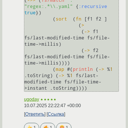
(
->>
 (
fs/match
"."
"regex:.*\\.yaml"
 {
:recursive
true
}) 

          (
sort
  (
fn
 [f1 f2 ] 

                   (
>
                    (
->
 f1 
fs/last-modified-time fs/file-
time->millis)

                    (
->
 f2 
fs/last-modified-time fs/file-
time->millis))))

          (
map
 #(
println
 (
->
 %
1
.toString) (
->
 %
1
 fs/last-
modified-time fs/file-time-
ugoday
★★★★★
10.07.2025 22:22:47 +00:00
Ответить
Ссылка
1
1
1