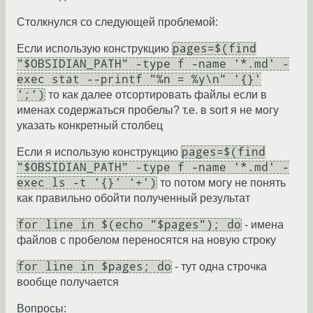
Столкнулся со следующей проблемой:
pages=$(find
Если использую конструкцию
"$OBSIDIAN_PATH" -type f -name '*.md' -
exec stat --printf "%n = %y\n" '{}'
';')
то как далее отсортировать файлы если в
именах содержаться пробелы? т.е. в sort я не могу
указать конкретный столбец
pages=$(find
Если я использую конструкцию
"$OBSIDIAN_PATH" -type f -name '*.md' -
exec ls -t '{}' '+')
то потом могу не понять
как правильно обойти полученный результат
for line in $(echo "$pages"); do
- имена
файлов с пробелом переносятся на новую строку
for line in $pages; do
- тут одна строчка
вообще получается
Вопросы: