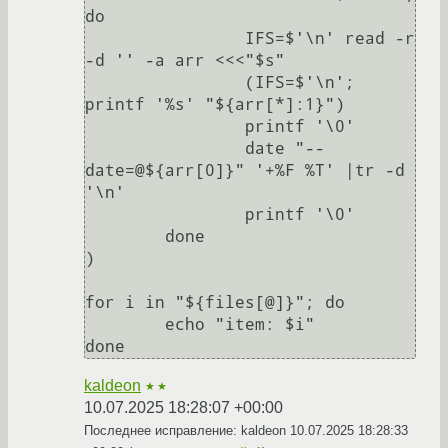
do

		IFS=$'\n' read -r 
-d '' -a arr <<<"$s"

		(IFS=$'\n'; 
printf '%s' "${arr[*]:1}")

		printf '\0'

		date "--
date=@${arr[0]}" '+%F %T' |tr -d 
'\n'

		printf '\0'

	done

)

for i in "${files[@]}"; do

	echo "item: $i"

kaldeon
★★
10.07.2025 18:28:07 +00:00
Последнее исправление: kaldeon
10.07.2025 18:28:33