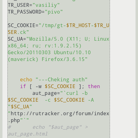
TR_USER=
"vasiliy"
TR_PASSWORD=
"pivo"
SC_COOKIE=
"/tmp/gt-
$TR_HOST
-
$TR_U
SER
.ck"
SC_UA=
"Mozilla/5.0 (X11; U; Linux 
x86_64; ru; rv:1.9.2.15) 
Gecko/20110303 Ubuntu/10.10 
(maverick) Firefox/3.6.15"
echo
"---Cheking auth"
if
 [ -w 
$SC_COOKIE
 ]; 
then
	aut_page=
"`curl -b 
$SC_COOKIE
  -c 
$SC_COOKIE
 -A 
"
$SC_UA
" 
"
http://rutracker.org/forum/index
.php
"`"
#	echo "$aut_page" > 
aut_page.html