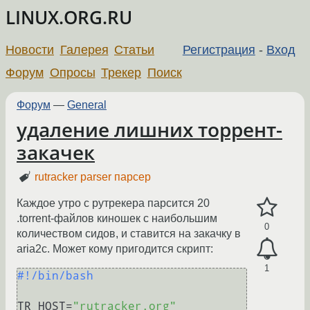
LINUX.ORG.RU
Новости
Галерея
Статьи
Регистрация
-
Вход
Форум
Опросы
Трекер
Поиск
Форум
—
General
удаление лишних торрент-
закачек
rutracker parser парсер
Каждое утро с рутрекера парсится 20
.torrent-файлов киношек с наибольшим
0
количеством сидов, и ставится на закачку в
aria2c. Может кому пригодится скрипт:
1
#!/bin/bash
TR_HOST=
"rutracker.org"