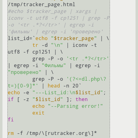
#echo $tracker_page | xargs | 
iconv -t utf8 -f cp1251 | grep -P 
-o '<tr .*?</tr>' | egrep -i 
'фильмы' | egrep -i 'проверено'
list_id=`
echo
"
$tracker_page
"
 | \

tr
 -d 
"\n"
 | iconv -t 
utf8 -f cp1251 | \

	grep -P -o 
'<tr .*?</tr>'
| egrep -i 
"Фильмы"
 | egrep -i 
"проверено"
 | \

	grep -P -o 
'(?<=dl.php\?
t=)[0-9]*'
 | 
head
echo
 -e 
"---List_id:\n
$list_id
"
if
 [ -z 
"
$list_id
"
 ]; 
then
echo
"--Parsing error!"
exit
fi
rm