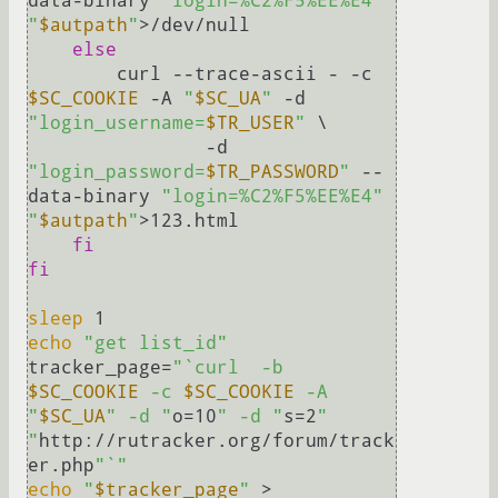
data-binary 
"login=%C2%F5%EE%E4"
"
$autpath
"
>/dev/null

else
	curl --trace-ascii - -c 
$SC_COOKIE
 -A 
"
$SC_UA
"
 -d 
"login_username=
$TR_USER
"
 \

		-d 
"login_password=
$TR_PASSWORD
"
 --
data-binary 
"login=%C2%F5%EE%E4"
"
$autpath
"
>123.html

fi
fi
sleep
echo
"get list_id"
tracker_page=
"`curl  -b 
$SC_COOKIE
 -c 
$SC_COOKIE
 -A 
"
$SC_UA
" -d "
o=10
" -d "
s=2
" 	
"
http://rutracker.org/forum/track
er.php
"`"
echo
"
$tracker_page
"
 > 