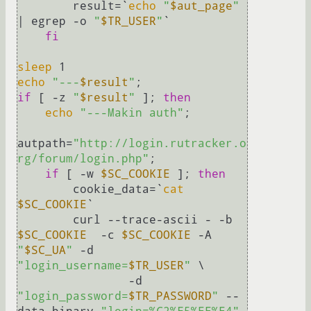
	result=`
echo
"
$aut_page
"
| egrep -o 
"
$TR_USER
"
`

fi
sleep
echo
"---
$result
"
if
 [ -z 
"
$result
"
 ]; 
then
echo
"---Makin auth"
;

autpath=
"http://login.rutracker.o
rg/forum/login.php"
;

if
 [ -w 
$SC_COOKIE
 ]; 
then
	cookie_data=`
cat
$SC_COOKIE
`

	curl --trace-ascii - -b 
$SC_COOKIE
  -c 
$SC_COOKIE
 -A 
"
$SC_UA
"
 -d 
"login_username=
$TR_USER
"
 \

		-d 
"login_password=
$TR_PASSWORD
"
 --