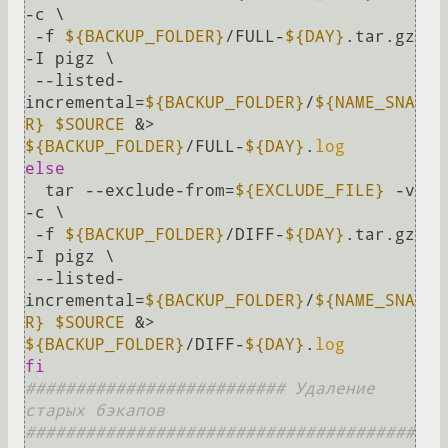
-c \

 -f 
${BACKUP_FOLDER}
/FULL-
${DAY}
.tar.gz 
-I pigz \

 --listed-
incremental=
${BACKUP_FOLDER}
/
${NAME_SNA
R}
$SOURCE
 &> 
${BACKUP_FOLDER}
/FULL-
${DAY}
.
log
else
  tar --exclude-from=
${EXCLUDE_FILE}
 -v 
-c \

 -f 
${BACKUP_FOLDER}
/DIFF-
${DAY}
.tar.gz 
-I pigz \

 --listed-
incremental=
${BACKUP_FOLDER}
/
${NAME_SNA
R}
$SOURCE
 &> 
${BACKUP_FOLDER}
/DIFF-
${DAY}
.
log
fi
########################## Удаление 
старых бэкапов 
#######################################