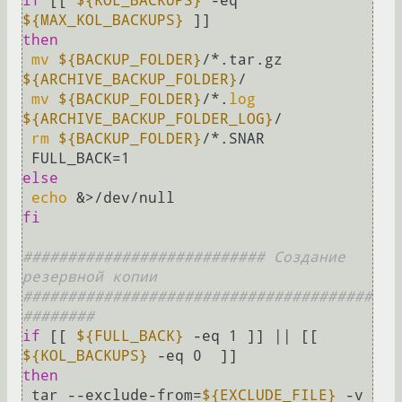
if
 [[ 
${KOL_BACKUPS}
 -eq 
${MAX_KOL_BACKUPS}
then
mv
${BACKUP_FOLDER}
/*.tar.gz 
${ARCHIVE_BACKUP_FOLDER}
/

mv
${BACKUP_FOLDER}
/*.
log
${ARCHIVE_BACKUP_FOLDER_LOG}
/

rm
${BACKUP_FOLDER}
/*.SNAR

else
echo
fi
########################### Создание 
резервной копии 
#######################################
########
if
 [[ 
${FULL_BACK}
 -eq 1 ]] || [[ 
${KOL_BACKUPS}
then
 tar --exclude-from=
${EXCLUDE_FILE}
 -v 