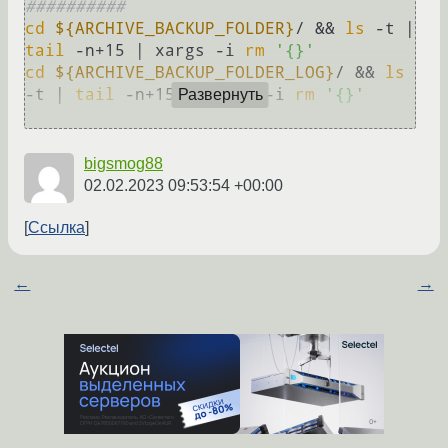
##########
cd
${ARCHIVE_BACKUP_FOLDER}
/ && 
ls
 -t | 
tail
 -n+15 | xargs -i 
rm
'{}'
cd
${ARCHIVE_BACKUP_FOLDER_LOG}
/ && 
ls
-t | 
tail
 -n+15 | xargs -i 
rm
'{}'
Развернуть
bigsmog88
02.02.2023 09:53:54 +00:00
Ссылка
←
→