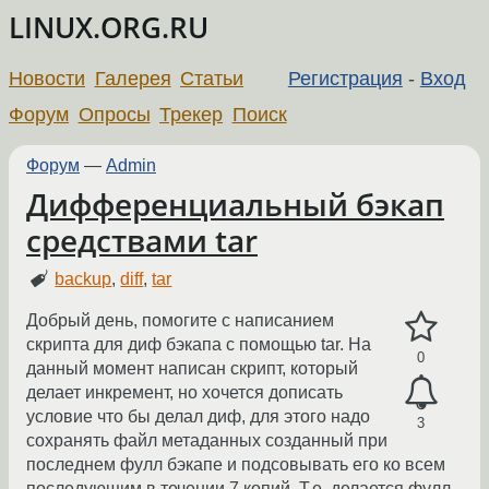
LINUX.ORG.RU
Новости
Галерея
Статьи
Регистрация
-
Вход
Форум
Опросы
Трекер
Поиск
Форум
—
Admin
Дифференциальный бэкап
средствами tar
backup
,
diff
,
tar
Добрый день, помогите с написанием
скрипта для диф бэкапа с помощью tar. На
0
данный момент написан скрипт, который
делает инкремент, но хочется дописать
условие что бы делал диф, для этого надо
3
сохранять файл метаданных созданный при
последнем фулл бэкапе и подсовывать его ко всем
последующим в течении 7 копий. Т.е. делается фулл