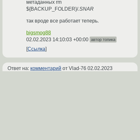
метаданных rm
${BACKUP_FOLDER}/
.SNAR
так вроде все работает теперь.
bigsmog88
02.02.2023 14:10:03 +00:00
автор топика
Ссылка
Ответ на:
комментарий
от Vlad-76
02.02.2023
11:48:05 +00:00
Спасибо, я видел эту статью, но у меня и
возник какой-то ступор как это вписать
нормально, сейчас уже дописал, вроде
работает.
bigsmog88
02.02.2023 14:11:43 +00:00
автор топика
Ссылка