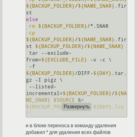
${BACKUP_FOLDER}
/
${NAME_SNAR}
.fir
else
rm
${BACKUP_FOLDER}
/*.SNAR

cp
${BACKUP_FOLDER}
/
${NAME_SNAR}
.fir
st 
${BACKUP_FOLDER}
/
${NAME_SNAR}
 tar --exclude-
from=
${EXCLUDE_FILE}
 -v -c \

 -f 
${BACKUP_FOLDER}
/DIFF-
${DAY}
.tar.
gz -I pigz \

 --listed-
incremental=
${BACKUP_FOLDER}
/
${NA
ME_SNAR}
$SOURCE
 &> 
${BACKUP_FOLDER}
/DIFF-
${DAY}
.
log
Развернуть
fi
и в блоке переноса в команду удаления
добавил * для удаления всех файлов