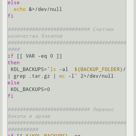
else
echo
fi
########################### Счетчик 
количества бэкапов  
#######################################
####
if
then
 KOL_BACKUPS=`
ls
 -al  
${BACKUP_FOLDER}
/ 
| grep .tar.gz | 
wc
else
fi
########################### Перенос 
бэкапа в архив 
#######################################
##########