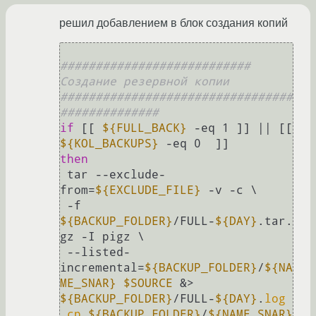
решил добавлением в блок создания копий
########################### 
Создание резервной копии 
#################################
##############
if
 [[ 
${FULL_BACK}
 -eq 1 ]] || [[ 
${KOL_BACKUPS}
then
 tar --exclude-
from=
${EXCLUDE_FILE}
 -v -c \

 -f 
${BACKUP_FOLDER}
/FULL-
${DAY}
.tar.
gz -I pigz \

 --listed-
incremental=
${BACKUP_FOLDER}
/
${NA
ME_SNAR}
$SOURCE
 &> 
${BACKUP_FOLDER}
/FULL-
${DAY}
.
log
cp
${BACKUP_FOLDER}
/
${NAME_SNAR}