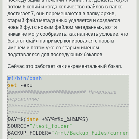
потом 6 копий и когда количество файлов в папке
достигает 7, они перемещаются в папку архив,
старый файл метаданных удаляется и создается
новый фул с новым файлом метаданных, вот я
никак не могу сообразить, как написать условие, что
бы этот файл например копировался с новым
именем и потом уже со старым именем
подставлялся для последующих бэкапов.
Сейчас это работает как инкрементальный бэкап.
#!/bin/bash
set
######################### Начальные 
переменные 
#######################################
##########
DAY=$(
date
 +%Y%m%d_%H%M%S)

SOURCE=
"/test_folder"
BACKUP_FOLDER=
"/mnt/Backup_Files/curren