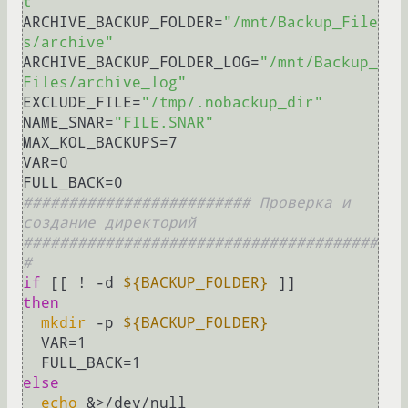
t"
ARCHIVE_BACKUP_FOLDER=
"/mnt/Backup_File
s/archive"
ARCHIVE_BACKUP_FOLDER_LOG=
"/mnt/Backup_
Files/archive_log"
EXCLUDE_FILE=
"/tmp/.nobackup_dir"
NAME_SNAR=
"FILE.SNAR"
MAX_KOL_BACKUPS=7

VAR=0

######################### Проверка и 
создание директорий 
#######################################
#
if
 [[ ! -d 
${BACKUP_FOLDER}
then
mkdir
 -p 
${BACKUP_FOLDER}
  VAR=1

else
echo