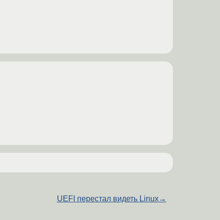
UEFI перестал видеть Linux
→