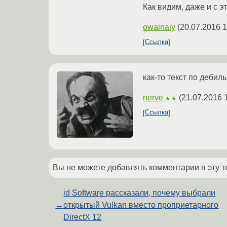
Как видим, даже и с э
owainaiy
(
20.07.2016 1
Ссылка
как-то текст по дебиль
nerve
(
21.07.2016 
★★
Ссылка
Вы не можете добавлять комментарии в эту т
id Software рассказали, почему выбрали
←
открытый Vulkan вместо проприетарного
DirectX 12