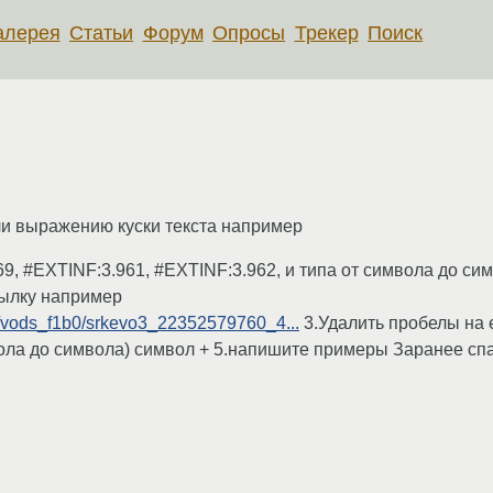
алерея
Статьи
Форум
Опросы
Трекер
Поиск
ли выражению куски текста например
9, #EXTINF:3.961, #EXTINF:3.962, и типа от символа до сим
сылку например
m/vods_f1b0/srkevo3_22352579760_4...
3.Удалить пробелы на e
мвола до символа) символ + 5.напишите примеры Заранее сп