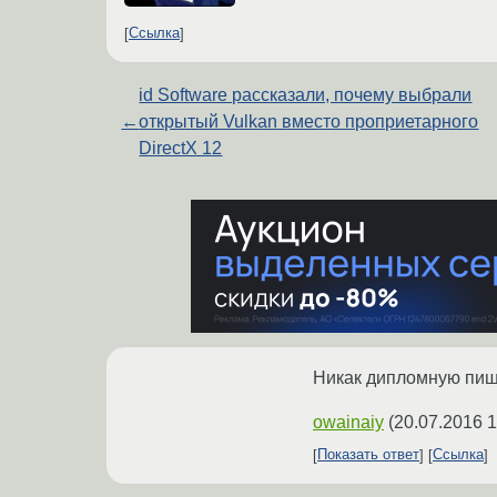
Ссылка
id Software рассказали, почему выбрали
←
открытый Vulkan вместо проприетарного
DirectX 12
Никак дипломную пиш
owainaiy
(
20.07.2016 1
Показать ответ
Ссылка