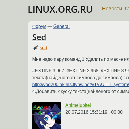
LINUX.ORG.RU
Новости
Г
Форум
—
General
Sed
sed
Мне надо пару команд 1.Удалить по маске и
#EXTINF:3.967, #EXTINF:3.968, #EXTINF:3.96
текста(найденого от символа до символа) с
http://vod200.ak.hls.ttvnw.net/v1/AUTH_syste
4.Добавить к куску текста(найденого от си
Animelubitel
20.07.2016 15:31:19 +00:00