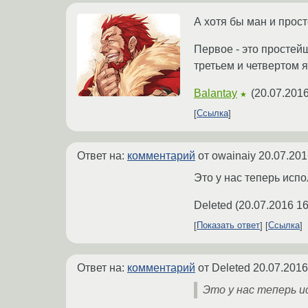
А хотя бы ман и прос
Первое - это простейш
третьем и четвертом я
Balantay
(
20.07.2016
★
Ссылка
Ответ на:
комментарий
от owainaiy
20.07.201
Это у нас теперь исп
Deleted
(
20.07.2016 16
Показать ответ
Ссылка
Ответ на:
комментарий
от Deleted
20.07.2016
Это у нас теперь и