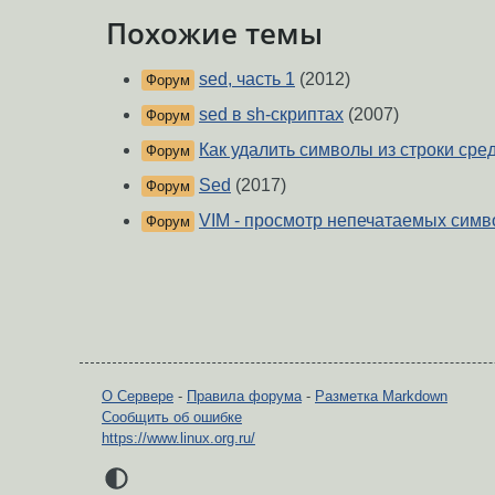
Похожие темы
sed, часть 1
(2012)
Форум
sed в sh-скриптах
(2007)
Форум
Как удалить символы из строки сре
Форум
Sed
(2017)
Форум
VIM - просмотр непечатаемых симв
Форум
О Сервере
-
Правила форума
-
Разметка Markdown
Сообщить об ошибке
https://www.linux.org.ru/