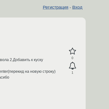
Регистрация
-
Вход
0
вола 2.Добавить к куску
nter(перекид на новую строку)
1
асибо