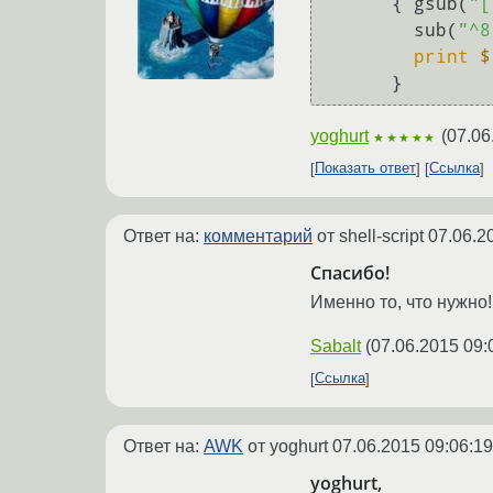
      { gsub(
"[
        sub(
"^8
print
$
yoghurt
(
07.06
★★★★★
Показать ответ
Ссылка
Ответ на:
комментарий
от shell-script
07.06.2
Спасибо!
Именно то, что нужно
Sabalt
(
07.06.2015 09:
Ссылка
Ответ на:
AWK
от yoghurt
07.06.2015 09:06:19
yoghurt,