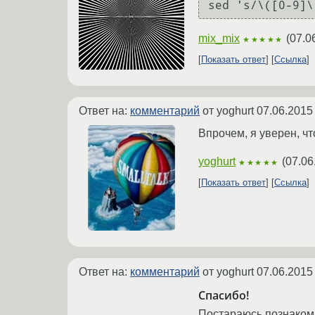
sed 's/\([0-9]\
mix_mix
(
07.0
★★★★★
Показать ответ
Ссылка
Ответ на:
комментарий
от yoghurt
07.06.2015
Впрочем, я уверен, ч
yoghurt
(
07.06
★★★★★
Показать ответ
Ссылка
Ответ на:
комментарий
от yoghurt
07.06.2015
Спасибо!
Постараюсь познакоми