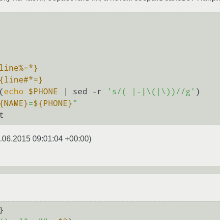
line%=*}
{line#*=}
$(
echo
$PHONE
 | sed -r 
's/( |-|\(|\))//g'
)

{NAME}
=
${PHONE}
"
.06.2015 09:01:04 +00:00
)
}
