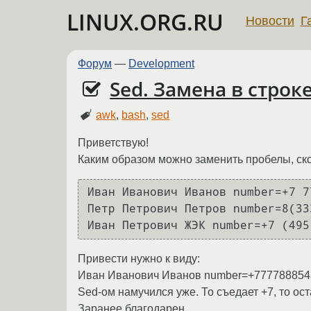
LINUX.ORG.RU
Новости
Г
Форум
—
Development
Sed. Замена в строк
awk
,
bash
,
sed
Приветствую!
Каким образом можно заменить пробелы, ск
Иван Иванович Иванов number=+7 7
Петр Петрович Петров number=8(33
Иван Петрович ЖЭК number=+7 (495
Привести нужно к виду:
Иван Иванович Иванов number=+777788854
Sed-ом намучился уже. То съедает +7, то о
Заранее благодарен.