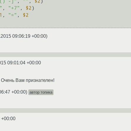
() -]"
, 
""
, 
$2
)

"
, 
"+7"
, 
$2
)

1
, 
"="
, 
$2
.2015 09:06:19 +00:00
)
015 09:01:04 +00:00
! Очень Вам признателен!
06:47 +00:00
)
автор топика
 +00:00