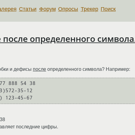
алерея
Статьи
Форум
Опросы
Трекер
Поиск
е после определенного символа
обки и дефисы
после
определенного символа? Например:
77 888 54 38

3)572-35-12

) 123-45-67
38
ставляет последние цифры.