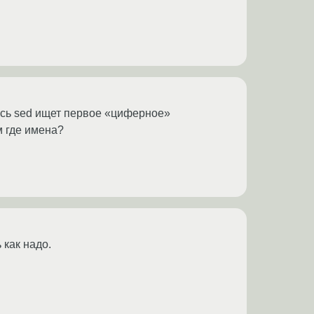
есь sed ищет первое «циферное»
м где имена?
 как надо.