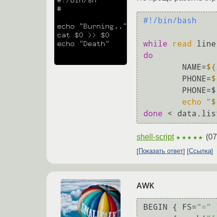
#!/bin/bash
while
read
do
        NAME=
${
        PHONE=
$
        PHONE=
echo
"
$
done
shell-script
(
07
★★★★★
Показать ответ
Ссылка
AWK
BEGIN { FS=
"="
 