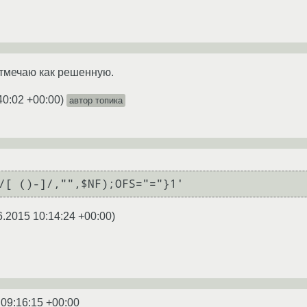
тмечаю как решенную.
40:02 +00:00
)
автор топика
/[ ()-]/,"",$NF);OFS="="}1'
6.2015 10:14:24 +00:00
)
 09:16:15 +00:00