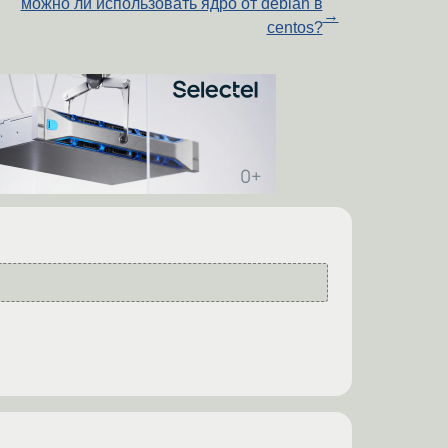
можно ли использовать ядро от debian в
→
centos?