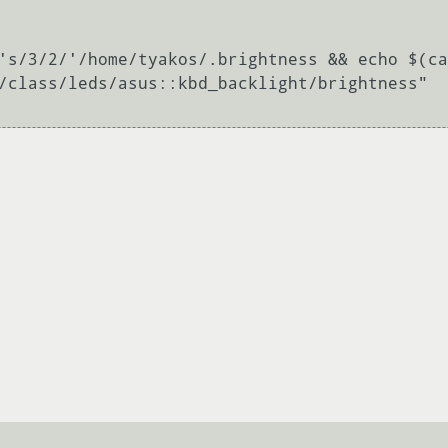
's/3/2/'/home/tyakos/.brightness && echo $(ca
/class/leds/asus::kbd_backlight/brightness"
