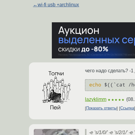
←
wi-fi usb +archlinux
чего надо сделать? -1
echo
 $((`cat /h
lazyklimm
(
08.
★★★★★
Показать ответы
Ссылка
-e 's/1/0/' -e 's/2/1/' -e 