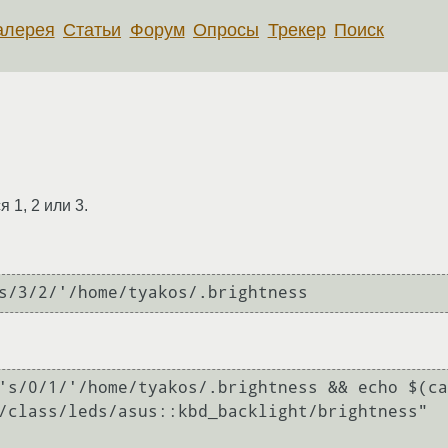
алерея
Статьи
Форум
Опросы
Трекер
Поиск
 1, 2 или 3.
s/3/2/'/home/tyakos/.brightness 
's/0/1/'/home/tyakos/.brightness && echo $(ca
/class/leds/asus::kbd_backlight/brightness"
