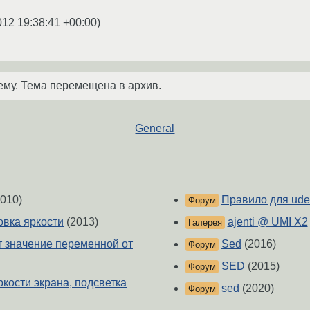
012 19:38:41 +00:00
)
ему. Тема перемещена в архив.
General
010)
Правило для ude
Форум
овка яркости
(2013)
ajenti @ UMI X2
Галерея
ет значение переменной от
Sed
(2016)
Форум
SED
(2015)
Форум
ркости экрана, подсветка
sed
(2020)
Форум