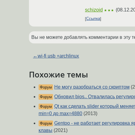
schizoid
(
08.12.2
★★★
Ссылка
Вы не можете добавлять комментарии в эту т
←
wi-fi usb +archlinux
Похожие темы
Не могу разобраться со скриптом
(2
Форум
Обновил bios.. Отвалилась регулир
Форум
Qt как сделать slider который меня
Форум
min=0 до max=4880
(2013)
Gentoo - не работает регулировка я
Форум
клавы
(2021)