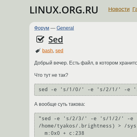
LINUX.ORG.RU
Новости
Г
Форум
—
General
Sed
bash
,
sed
Добрый вечер. Есть файл, в котором хранится
Что тут не так?
sed -e 's/1/0/' -e 's/2/1/' -e '
А вообще суть такова:
"sed -e 's/2/3/' -e 's/1/2/' -e 
/home/tyakos/.brightness) > /sys
  m:0x0 + c:238
