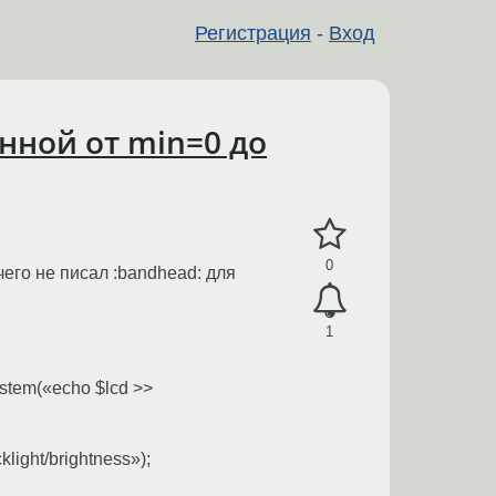
Регистрация
-
Вход
нной от min=0 до
0
его не писал :bandhead: для
1
stem(«echo $lcd >>
light/brightness»);