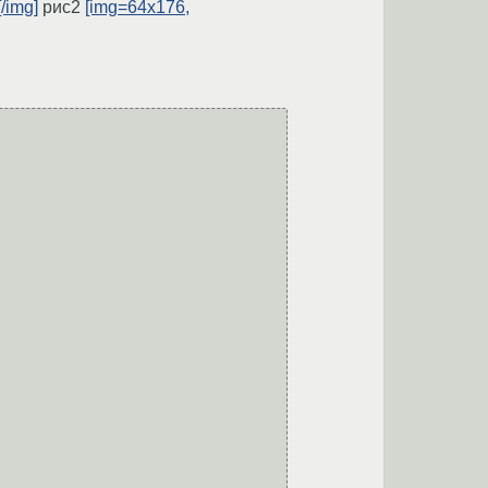
/img]
рис2
[img=64x176,