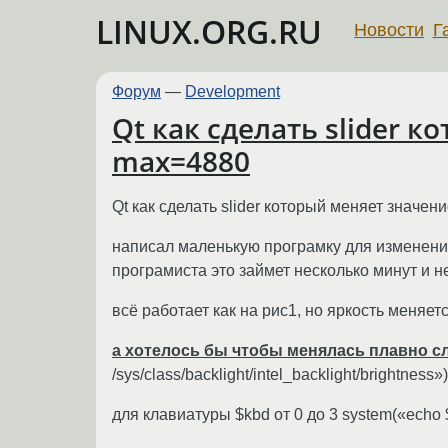
LINUX.ORG.RU
Новости
Г
Форум
—
Development
Qt как сделать slider 
max=4880
Qt как сделать slider который меняет значе
написал маленькую програмку для изменения
програмиста это займет несколько минут и не
всё работает как на рис1, но яркость меняет
а хотелось бы чтобы менялась плавно сл
/sys/class/backlight/intel_backlight/brightness»)
для клавиатуры $kbd от 0 до 3 system(«echo $k