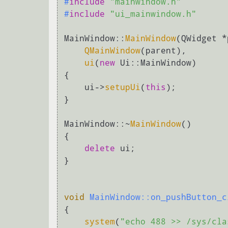
#
include
"mainwindow.h"
#
include
"ui_mainwindow.h"
MainWindow::
MainWindow
(QWidget *
QMainWindow
(parent),

ui
(
new
 Ui::MainWindow)

{

    ui->
setupUi
(
this
);

}

MainWindow::~
MainWindow
()

{

delete
 ui;

}

void
MainWindow::on_pushButton_c
{

system
(
"echo 488 >> /sys/cla