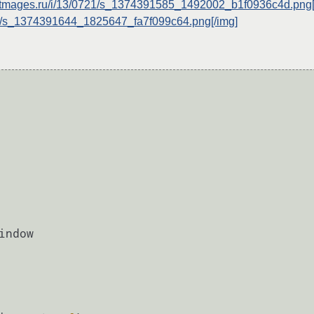
ic.itmages.ru/i/13/0721/s_1374391585_1492002_b1f0936c4d.png[
0721/s_1374391644_1825647_fa7f099c64.png[/img]
indow
