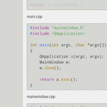
#
endif
// MAINWINDOW_H
main.cpp
#
include
"mainwindow.h"
#
include
<QApplication>
int
main
(
int
 argc, 
char
 *argv[])
{

QApplication 
a
(argc, argv)
;

    MainWindow w;

    w.
show
();

return
 a.
exec
();

}
mainwindow.cpp