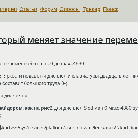
алерея
Статьи
Форум
Опросы
Трекер
Поиск
который меняет значение переме
ние переменной от min=0 до max=4880
 яркости подсветки дисплея и клавиатуры двадцать лет нич
 составит большого труда 8-)
ся дискретно
айдером, как на рис2
для дисплея $lcd мин 0 макс 4880 sy
;
bd >> /sys/devices/platform/asus-nb-wmi/leds/asus\:\:kbd_back