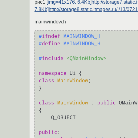
рис1
[img=41x176, 6.4Kb]http://storage7.stat
7.8Kb]http://storage8.static.itmages.ru/i/13/
mainwindow.h
#
ifndef
 MAINWINDOW_H
#
define
 MAINWINDOW_H
#
include
<QMainWindow>
namespace
class
MainWindow
;

}

class
MainWindow
 : 
public
 QMainW
{

    Q_OBJECT

public
:
