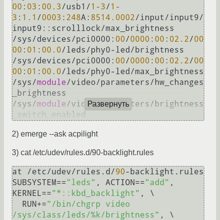
00
:
03
:
00.3
/usb1/
1
-3
/
1
-
3
:
1.1
/
0003
:
248
A:
8514.0002
/input/input9/
input9::scrolllock/max_brightness

/sys/devices/pci0000:
00
/
0000
:
00
:
02.2
/
00
00
:
01
:
00.0
/leds/phy0-led/brightness

/sys/devices/pci0000:
00
/
0000
:
00
:
02.2
/
00
00
:
01
:
00.0
/leds/phy0-led/max_brightness

/sys/
module
/video/parameters/hw_changes
_brightness

/sys/
module
/video/parameters/brightness
Развернуть
2) emerge --ask acpilight
3) cat /etc/udev/rules.d/90-backlight.rules
at /etc/udev/rules.d/
90
-backlight.rules

SUBSYSTEM==
"leds"
, ACTION==
"add"
, 
KERNEL==
"*::kbd_backlight"
, \

  RUN+=
"/bin/chgrp video 
/sys/class/leds/%k/brightness"
, \
