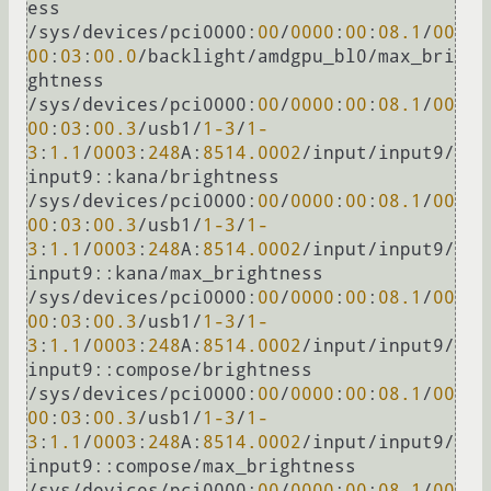
ess

/sys/devices/pci0000:
00
/
0000
:
00
:
08.1
/
00
00
:
03
:
00.0
/backlight/amdgpu_bl0/max_bri
ghtness

/sys/devices/pci0000:
00
/
0000
:
00
:
08.1
/
00
00
:
03
:
00.3
/usb1/
1
-3
/
1
-
3
:
1.1
/
0003
:
248
A:
8514.0002
/input/input9/
input9::kana/brightness

/sys/devices/pci0000:
00
/
0000
:
00
:
08.1
/
00
00
:
03
:
00.3
/usb1/
1
-3
/
1
-
3
:
1.1
/
0003
:
248
A:
8514.0002
/input/input9/
input9::kana/max_brightness

/sys/devices/pci0000:
00
/
0000
:
00
:
08.1
/
00
00
:
03
:
00.3
/usb1/
1
-3
/
1
-
3
:
1.1
/
0003
:
248
A:
8514.0002
/input/input9/
input9::compose/brightness

/sys/devices/pci0000:
00
/
0000
:
00
:
08.1
/
00
00
:
03
:
00.3
/usb1/
1
-3
/
1
-
3
:
1.1
/
0003
:
248
A:
8514.0002
/input/input9/
input9::compose/max_brightness

/sys/devices/pci0000:
00
/
0000
:
00
:
08.1
/
00