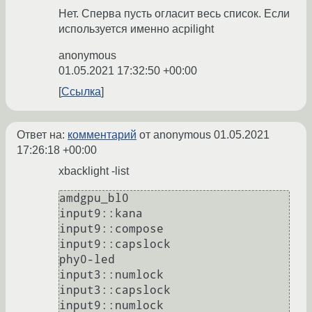
Нет. Сперва пусть огласит весь список. Если
используется именно acpilight
anonymous
01.05.2021 17:32:50 +00:00
Ссылка
Ответ на:
комментарий
от anonymous
01.05.2021
17:26:18 +00:00
xbacklight -list
amdgpu_bl0

input9::kana

input9::compose

input9::capslock

phy0-led

input3::numlock

input3::capslock

input9::numlock
