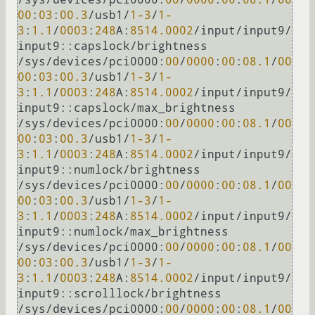
00
:
03
:
00.3
/usb1/
1
-3
/
1
-
3
:
1.1
/
0003
:
248
A:
8514.0002
/input/input9/
input9::capslock/brightness

/sys/devices/pci0000:
00
/
0000
:
00
:
08.1
/
00
00
:
03
:
00.3
/usb1/
1
-3
/
1
-
3
:
1.1
/
0003
:
248
A:
8514.0002
/input/input9/
input9::capslock/max_brightness

/sys/devices/pci0000:
00
/
0000
:
00
:
08.1
/
00
00
:
03
:
00.3
/usb1/
1
-3
/
1
-
3
:
1.1
/
0003
:
248
A:
8514.0002
/input/input9/
input9::numlock/brightness

/sys/devices/pci0000:
00
/
0000
:
00
:
08.1
/
00
00
:
03
:
00.3
/usb1/
1
-3
/
1
-
3
:
1.1
/
0003
:
248
A:
8514.0002
/input/input9/
input9::numlock/max_brightness

/sys/devices/pci0000:
00
/
0000
:
00
:
08.1
/
00
00
:
03
:
00.3
/usb1/
1
-3
/
1
-
3
:
1.1
/
0003
:
248
A:
8514.0002
/input/input9/
input9::scrolllock/brightness

/sys/devices/pci0000:
00
/
0000
:
00
:
08.1
/
00