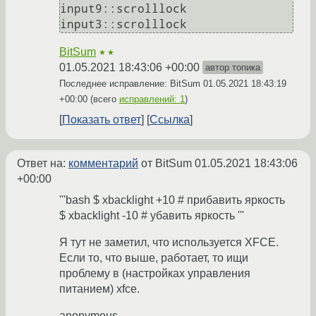
input9::scrolllock

BitSum
★★
01.05.2021 18:43:06 +00:00
автор топика
Последнее исправление: BitSum
01.05.2021 18:43:19
+00:00
(всего
исправлений: 1
)
Показать ответ
Ссылка
Ответ на:
комментарий
от BitSum
01.05.2021 18:43:06
+00:00
'''bash $ xbacklight +10 # прибавить яркость
$ xbacklight -10 # убавить яркость '''
Я тут не заметил, что используется XFCE.
Если то, что выше, работает, то ищи
проблему в (настройках управления
питанием) xfce.
anonymous