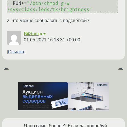
  RUN+=
"/bin/chmod g+w 
/sys/class/leds/%k/brightness"
2. что можно сообразить с подсветкой?
BitSum
★★
01.05.2021 16:18:31 +00:00
Ссылка
←
→
Ядро самосборное? Если да, попробуй