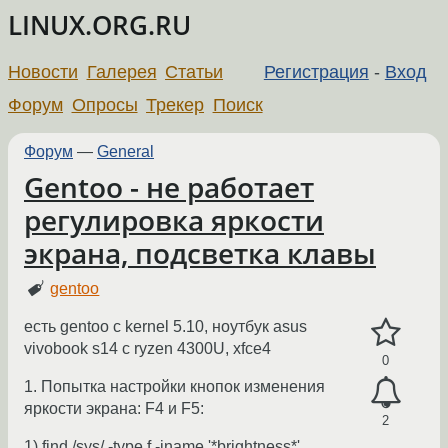
LINUX.ORG.RU
Новости
Галерея
Статьи
Регистрация
-
Вход
Форум
Опросы
Трекер
Поиск
Форум
—
General
Gentoo - не работает
регулировка яркости
экрана, подсветка клавы
gentoo
есть gentoo с kernel 5.10, ноутбук asus
vivobook s14 с ryzen 4300U, xfce4
0
1. Попытка настройки кнопок изменения
яркости экрана: F4 и F5:
2
1) find /sys/ -type f -iname '*brightness*'