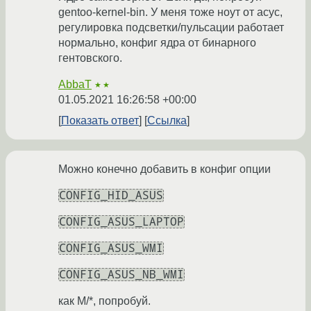
gentoo-kernel-bin. У меня тоже ноут от асус,
регулировка подсветки/пульсации работает
нормально, конфиг ядра от бинарного
гентовского.
AbbaT
★★
01.05.2021 16:26:58 +00:00
Показать ответ
Ссылка
Можно конечно добавить в конфиг опции
CONFIG_HID_ASUS
CONFIG_ASUS_LAPTOP
CONFIG_ASUS_WMI
CONFIG_ASUS_NB_WMI
как M/*, попробуй.