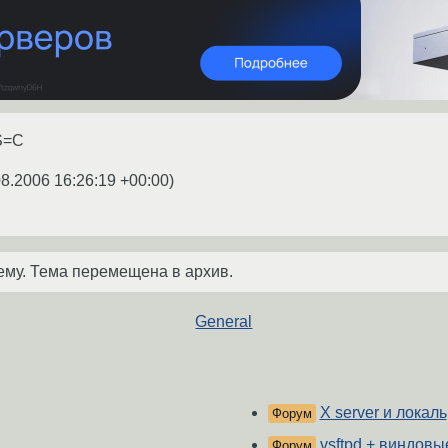
S=C
08.2006 16:26:19 +00:00
)
ему. Тема перемещена в архив.
General
X server и локаль
Форум
vsftpd + виндовы
Форум