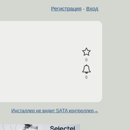
Регистрация
-
Вход
0
0
Инсталлер не видит SATA контроллер
→