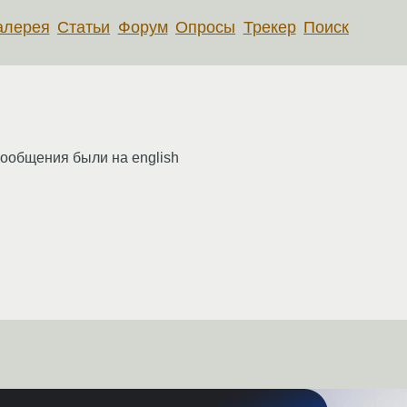
алерея
Статьи
Форум
Опросы
Трекер
Поиск
 сообщения были на english