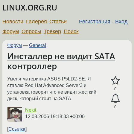
LINUX.ORG.RU
Новости
Галерея
Статьи
Регистрация
-
Вход
Форум
Опросы
Трекер
Поиск
Форум
—
General
Инсталлер не видит SATA
контроллер
Уменя материнка ASUS P5LD2-SE. Я
ставлю Red Hat Advanced Server3 и
0
установка говорит что не видит жесткий
диск, который стоит на SATA
0
Nekit
12.08.2006 19:18:33 +00:00
Ссылка