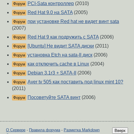
PCI-Sata контроллер
(2010)
Форум
Red Hat 9.0 на SATA
(2005)
Форум
при установке Red hat не видет винт sata
Форум
(2007)
Red Hat 9 как подружить с SATA
(2006)
Форум
[Ubuntu] Не видит SATA диски
(2011)
Форум
установка Etch на sata-II диск
(2006)
Форум
как отключить cache в Linux
(2004)
Форум
Debian 3.1r3 + SATA-II
(2006)
Форум
Aver tv 505 как поставить под linux mint 10?
Форум
(2011)
Посоветуйте SATA винт
(2006)
Форум
О Сервере
-
Правила форума
-
Разметка Markdown
Вверх