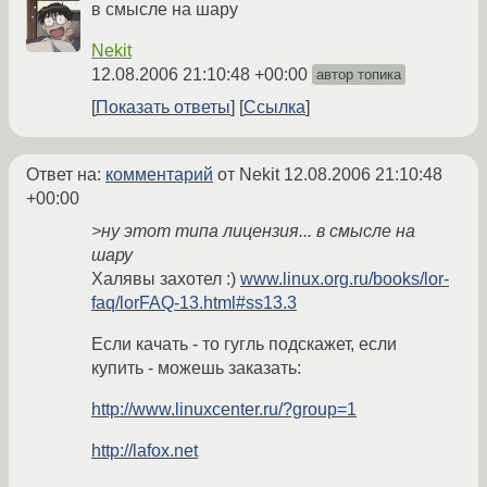
в смысле на шару
Nekit
12.08.2006 21:10:48 +00:00
автор топика
Показать ответы
Ссылка
Ответ на:
комментарий
от Nekit
12.08.2006 21:10:48
+00:00
>ну этот типа лицензия... в смысле на
шару
Халявы захотел :)
www.linux.org.ru/books/lor-
faq/lorFAQ-13.html#ss13.3
Если качать - то гугль подскажет, если
купить - можешь заказать:
http://www.linuxcenter.ru/?group=1
http://lafox.net