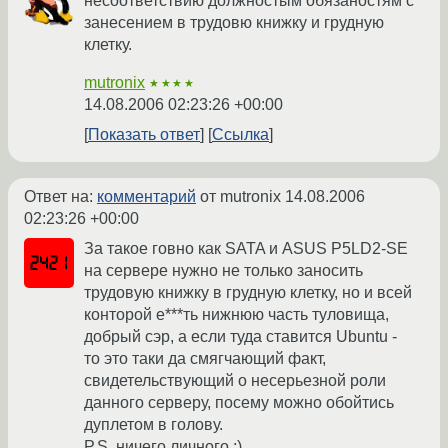
несоответствию должностым обязаностям с
занесением в трудовю книжку и грудную
клетку.
mutronix
★★★★
14.08.2006 02:23:26 +00:00
Показать ответ
Ссылка
Ответ на:
комментарий
от mutronix
14.08.2006
02:23:26 +00:00
За такое говно как SATA и ASUS P5LD2-SE
на сервере нужно не только заносить
трудовую книжку в грудную клетку, но и всей
конторой е***ть нижнюю часть туловища,
добрый сэр, а если туда ставится Ubuntu -
то это таки да смягчающий факт,
свидетельствующий о несерьезной роли
данного серверу, посему можно обойтись
дуплетом в голову.
P.S. ничего личного ;)