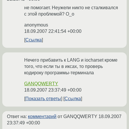
не помогает. Неужели никто не сталкивался
с этой проблемой? О_о
anonymous
18.09.2007 22:41:54 +00:00
Ссылка
Нечего прибавить к LANG и iocharset кроме
того, что если ты в иксах, то проверь
кодироку программы-терминала
GANQQWERTY
18.09.2007 23:37:49 +00:00
Показать ответы
Ссылка
Ответ на:
комментарий
от GANQQWERTY
18.09.2007
23:37:49 +00:00