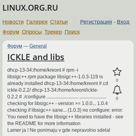
LINUX.ORG.RU
Новости
Галерея
Статьи
Регистрация
-
Вход
Форум
Опросы
Трекер
Поиск
Форум
—
General
ICKLE and libs
dhcp-13-34:/home/kreont # rpm -i
libsigc++.rpm package libsigc++-1.0.3-119 is
0
already installed dhcp-13-34:/home/kreont # cd
ickle-0.2.2/ dhcp-13-34:/home/kreont/ickle-
0.2.2 # ./configure .......................... ......................
0
checking for libsigc++ - version >= 1.0.0... 1.0.4
checking if libsigc++ sane... (1.0.3) no configure: error:
You need to have the libsigc++ libraries installed - see
the README for more information
Lamer ja ! Ne ponimaju v gde nepravolno sdelal