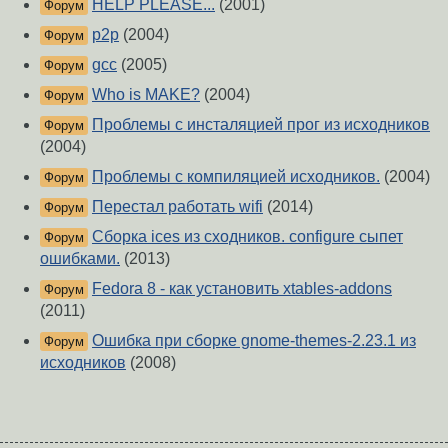
HELP PLEASE...
(2001)
Форум
p2p
(2004)
Форум
gcc
(2005)
Форум
Who is MAKE?
(2004)
Форум
Проблемы с инсталяцией прог из исходников
Форум
(2004)
Проблемы с компиляцией исходников.
(2004)
Форум
Перестал работать wifi
(2014)
Форум
Сборка ices из сходников. configure сыпет
Форум
ошибками.
(2013)
Fedora 8 - как установить xtables-addons
Форум
(2011)
Ошибка при сборке gnome-themes-2.23.1 из
Форум
исходников
(2008)