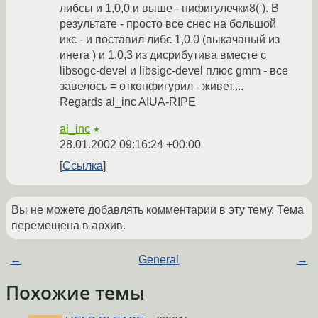
либсы и 1,0,0 и выше - нифигулечки8( ). В
результате - просто все снес на большой
икс - и поставил либс 1,0,0 (выкачаный из
инета ) и 1,0,3 из дисрибутива вместе с
libsogc-devel и libsigc-devel плюс gmm - все
завелось = отконфигурил - живет....
Regards al_inc AIUA-RIPE
al_inc
★
28.01.2002 09:16:24 +00:00
Ссылка
Вы не можете добавлять комментарии в эту тему. Тема
перемещена в архив.
←
General
→
Похожие темы