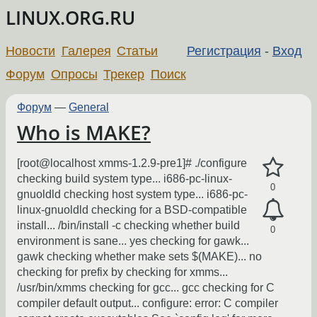
LINUX.ORG.RU
Новости
Галерея
Статьи
Регистрация
-
Вход
Форум
Опросы
Трекер
Поиск
Форум
—
General
Who is MAKE?
[root@localhost xmms-1.2.9-pre1]# ./configure
checking build system type... i686-pc-linux-
0
gnuoldld checking host system type... i686-pc-
linux-gnuoldld checking for a BSD-compatible
install... /bin/install -c checking whether build
0
environment is sane... yes checking for gawk...
gawk checking whether make sets $(MAKE)... no
checking for prefix by checking for xmms...
/usr/bin/xmms checking for gcc... gcc checking for C
compiler default output... configure: error: C compiler