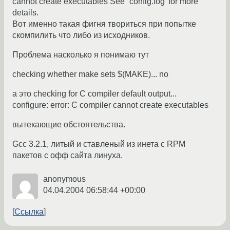
cannot create executables See `config.log' for more
details.
Вот именно такая фигня твориться при попытке
скомпилить что либо из исходников.
Проблема насколько я понимаю тут
checking whether make sets $(MAKE)... no
а это checking for C compiler default output...
configure: error: C compiler cannot create executables
вытекающие обстоятельства.
Gcc 3.2.1, литый и ставленый из инета с RPM
пакетов с офф сайта линуха.
anonymous
04.04.2004 06:58:44 +00:00
Ссылка