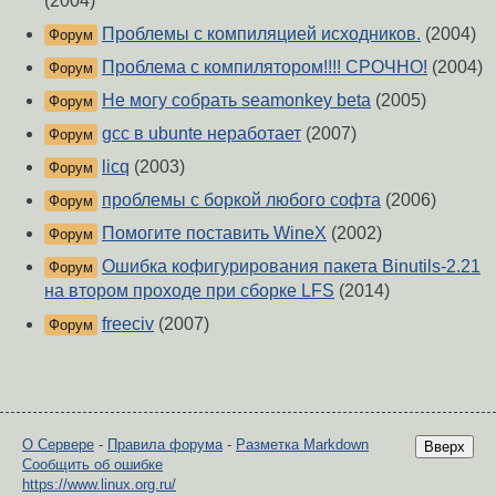
(2004)
Проблемы с компиляцией исходников.
(2004)
Форум
Проблема с компилятором!!!! СРОЧНО!
(2004)
Форум
Не могу собрать seamonkey beta
(2005)
Форум
gcc в ubuntе неработает
(2007)
Форум
licq
(2003)
Форум
проблемы с боркой любого софта
(2006)
Форум
Помогите поставить WineX
(2002)
Форум
Ошибка кофигурирования пакета Binutils-2.21
Форум
на втором проходе при сборке LFS
(2014)
freeciv
(2007)
Форум
О Сервере
-
Правила форума
-
Разметка Markdown
Вверх
Сообщить об ошибке
https://www.linux.org.ru/