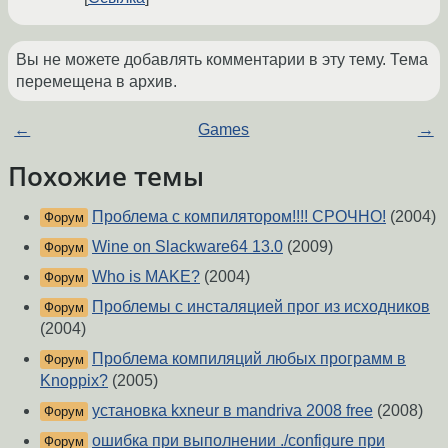
Вы не можете добавлять комментарии в эту тему. Тема
перемещена в архив.
←
Games
→
Похожие темы
Проблема с компилятором!!!! СРОЧНО!
(2004)
Форум
Wine on Slackware64 13.0
(2009)
Форум
Who is MAKE?
(2004)
Форум
Проблемы с инсталяцией прог из исходников
Форум
(2004)
Проблема компиляций любых программ в
Форум
Knoppix?
(2005)
установка kxneur в mandriva 2008 free
(2008)
Форум
ошибка при выполнении ./configure при
Форум