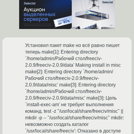
Установил пакет make но всё равно пишет
теперь make[1]: Entering directory
`/home/admin/Рабочий стол/freeciv-
2.0.9/freeciv-2.0.9/data' Making install in misc
make[2]: Entering directory `/home/admin/
Рабочий стол/freeciv-2.0.9/freeciv-
2.0.9/data/misc' make[3]: Entering directory
`/home/admin/Рабочий стол/freeciv-
2.0.9/freeciv-2.0.9/data/misc' make[3]: Цель
`install-exec-am' не требует выполнения
команд. test -z "/usr/local/share/freeciv/misc" ||
mkdir -p -- "/usr/local/share/freeciv/misc" mkdir:
невозможно создать каталог
`/usr/local/share/freeciv': Отказано в доступе