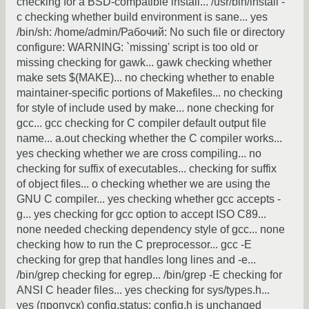
checking for a BSD-compatible install... /usr/bin/install -
c checking whether build environment is sane... yes
/bin/sh: /home/admin/Рабочий: No such file or directory
configure: WARNING: `missing' script is too old or
missing checking for gawk... gawk checking whether
make sets $(MAKE)... no checking whether to enable
maintainer-specific portions of Makefiles... no checking
for style of include used by make... none checking for
gcc... gcc checking for C compiler default output file
name... a.out checking whether the C compiler works...
yes checking whether we are cross compiling... no
checking for suffix of executables... checking for suffix
of object files... o checking whether we are using the
GNU C compiler... yes checking whether gcc accepts -
g... yes checking for gcc option to accept ISO C89...
none needed checking dependency style of gcc... none
checking how to run the C preprocessor... gcc -E
checking for grep that handles long lines and -e...
/bin/grep checking for egrep... /bin/grep -E checking for
ANSI C header files... yes checking for sys/types.h...
yes (пропуск) config.status: config.h is unchanged