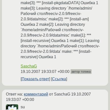
make[3]: *** [install-pkgdataDATA] Ошибка 1
make[3]: Leaving directory `/home/admin/
Рабочий стол/freeciv-2.0.9/freeciv-
2.0.9/data/misc' make[2]: *** [install-am]
Ошибка 2 make[2]: Leaving directory
`/home/admin/Рабочий стол/freeciv-
2.0.9/freeciv-2.0.9/data/misc' make[1]: ***
[install-recursive] Ошибка 1 make[1]: Leaving
directory `/home/admin/Рабочий стол/freeciv-
2.0.9/freeciv-2.0.9/data' make: *** [install-
recursive] Ошибка 1
SaschaG
19.10.2007 19:33:07 +00:00
автор топика
Показать ответ
Ссылка
Ответ на:
комментарий
от SaschaG
19.10.2007
19:33:07 +00:00
su