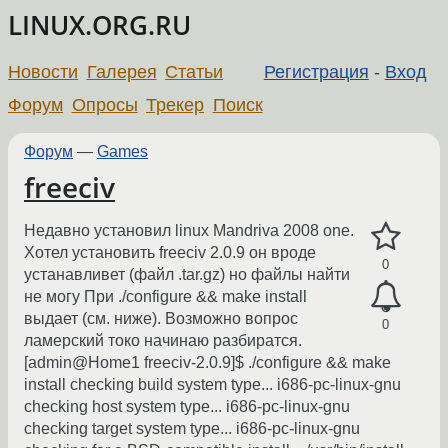
LINUX.ORG.RU
Новости
Галерея
Статьи
Регистрация
-
Вход
Форум
Опросы
Трекер
Поиск
Форум
—
Games
freeciv
Недавно установил linux Mandriva 2008 one.
Хотел установить freeciv 2.0.9 он вроде
0
устанавливет (файл .tar.gz) но файлы найти
не могу При ./configure && make install
выдает (см. ниже). Возможно вопрос
0
ламерский токо начинаю разбиратся.
[admin@Home1 freeciv-2.0.9]$ ./configure && make
install checking build system type... i686-pc-linux-gnu
checking host system type... i686-pc-linux-gnu
checking target system type... i686-pc-linux-gnu