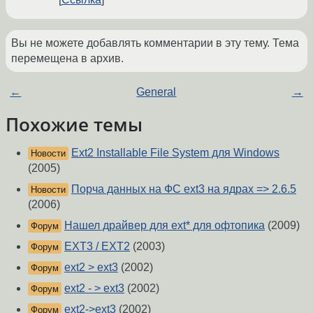
Вы не можете добавлять комментарии в эту тему. Тема
перемещена в архив.
←
General
→
Похожие темы
Ext2 Installable File System для Windows
Новости
(2005)
Порча данных на ФС ext3 на ядрах => 2.6.5
Новости
(2006)
Нашел драйвер для ext* для офтопика
(2009)
Форум
EXT3 / EXT2
(2003)
Форум
ext2 > ext3
(2002)
Форум
ext2 - > ext3
(2002)
Форум
ext2->ext3
(2002)
Форум