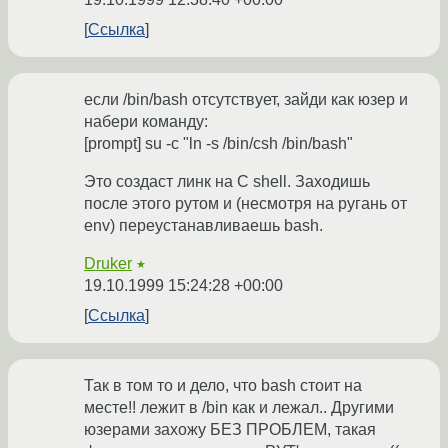
Ссылка
если /bin/bash отсутствует, зайди как юзер и
набери команду:
[prompt] su -c "ln -s /bin/csh /bin/bash"
Это создаст линк на C shell. Заходишь
после этого рутом и (несмотря на ругань от
env) переустанавливаешь bash.
Druker
★
19.10.1999 15:24:28 +00:00
Ссылка
Так в том то и дело, что bash стоит на
месте!! лежит в /bin как и лежал.. Другими
юзерами захожу БЕЗ ПРОБЛЕМ, такая