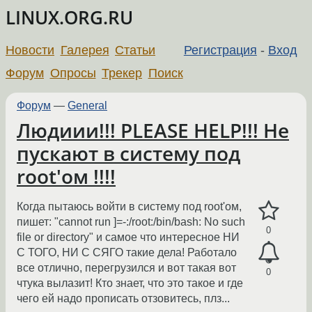
LINUX.ORG.RU
Новости
Галерея
Статьи
Регистрация
-
Вход
Форум
Опросы
Трекер
Поиск
Форум
—
General
Людиии!!! PLEASE HELP!!! Не
пускают в систему под
root'ом !!!!
Когда пытаюсь войти в систему под root'ом,
пишет: "cannot run ]=-:/root:/bin/bash: No such
0
file or directory" и самое что интересное НИ
С ТОГО, НИ С СЯГО такие дела! Работало
все отлично, перегрузился и вот такая вот
0
чтука вылазит! Кто знает, что это такое и где
чего ей надо прописать отзовитесь, плз...