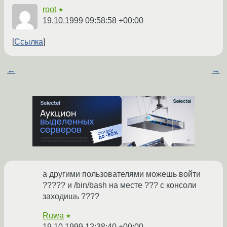
root
★
19.10.1999 09:58:58 +00:00
Ссылка
←
→
а другими пользователями можешь войти
????? и /bin/bash на месте ??? с консоли
заходишь ????
Ruwa
★
19.10.1999 12:38:40 +00:00