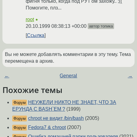
фигня только, когда под РУТ'ом захожу.. ;((
Помогите, плз...
root
★
20.10.1999 08:38:13 +00:00
автор топика
Ссылка
Вы не можете добавлять комментарии в эту тему. Тема
перемещена в архив.
←
General
→
Похожие темы
НЕУЖЕЛИ НИКТО НЕ ЗНАЕТ, ЧТО ЗА
Форум
ЕРУНДА С BASH`EM ?
(1999)
chroot не видит /bin/bash
(2005)
Форум
Fedora7 & chroot
(2007)
Форум
Ошибка домашней папки пользователя
(2021)
Форум