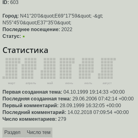
ID:
603
Город:
N41°20'0&quot;E69°17'59&quot; -&gt;
N55°45'0&quot;E37°35'0&quot;
Последнее посещение:
2022
Статус:
★
Статистика
март
апрель
май
июнь
июль
август
Первая созданная тема:
04.10.1999 19:14:33 +00:00
Последняя созданная тема:
29.06.2006 07:42:14 +00:00
Первый комментарий:
28.09.1999 16:32:05 +00:00
Последний комментарий:
14.02.2018 07:09:54 +00:00
Число комментариев:
279
Раздел
Число тем