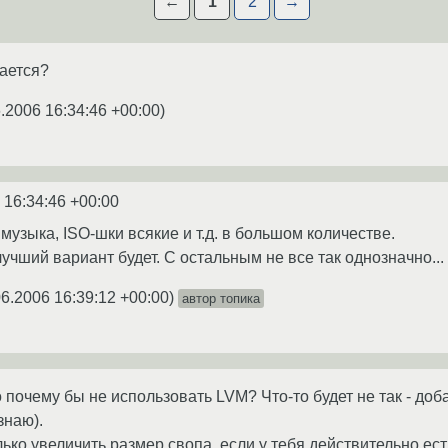
←
1
2
→
зается?
.2006 16:34:46 +00:00
)
 16:34:46 +00:00
 музыка, ISO-шки всякие и т.д. в большом количестве.
учший вариант будет. С остальным не все так однозначно...
06.2006 16:39:12 +00:00
)
автор топика
почему бы не использовать LVM? Что-то будет не так - доб
знаю).
олько увеличить размер свопа, если у тебя действительно ес