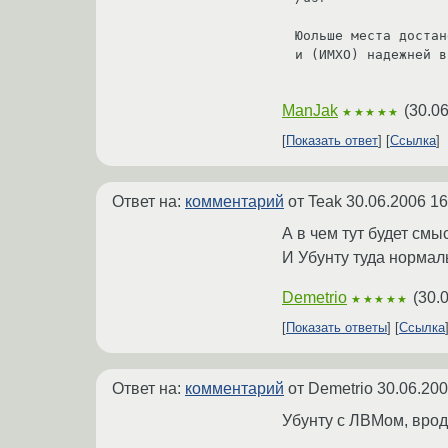
Юольше места достан
и (ИМХО) надежней в
ManJak
(
30.06
★★★★★
Показать ответ
Ссылка
Ответ на:
комментарий
от Teak
30.06.2006 16
А в чем тут будет смы
И Убунту туда нормал
Demetrio
(
30.
★★★★★
Показать ответы
Ссылка
Ответ на:
комментарий
от Demetrio
30.06.200
Убунту с ЛВМом, вроде