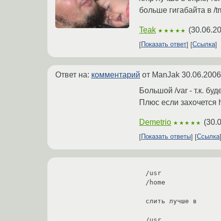
больше гигабайта в /t
Teak
(
30.06.2
★★★★★
Показать ответ
Ссылка
Ответ на:
комментарий
от ManJak
30.06.2006
Большой /var - т.к. буд
Плюс если захочется h
Demetrio
(
30.
★★★★★
Показать ответы
Ссылка
/usr

/home

слить лучше в 

/usr
