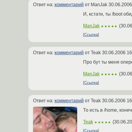
Ответ на:
комментарий
от ManJak
30.06.2006
И, кстати, ты /boot оби
ManJak
(
30.06
★★★★★
Ссылка
Ответ на:
комментарий
от Teak
30.06.2006 16
Про бут ты меня опер
ManJak
(
30.06
★★★★★
Ссылка
Ответ на:
комментарий
от Teak
30.06.2006 16
То есть в /home, конечн
Teak
(
30.06.2
★★★★★
Ссылка