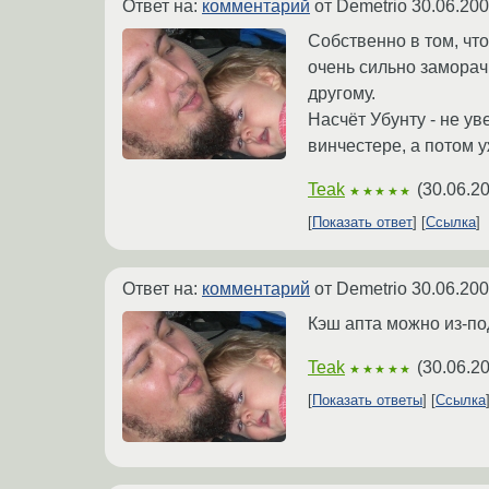
Ответ на:
комментарий
от Demetrio
30.06.200
Собственно в том, чт
очень сильно заморач
другому.
Насчёт Убунту - не у
винчестере, а потом 
Teak
(
30.06.2
★★★★★
Показать ответ
Ссылка
Ответ на:
комментарий
от Demetrio
30.06.200
Кэш апта можно из-под
Teak
(
30.06.2
★★★★★
Показать ответы
Ссылка