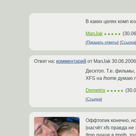
В каких целях комп ю
ManJak
(
30.06
★★★★★
Показать ответы
Ссылка
Ответ на:
комментарий
от ManJak
30.06.2006
Десктоп. Т.е. фильмы,
XFS на /home думаю л
Demetrio
(
30.
★★★★★
Ссылка
Оффтопик конечно, но 
(насчёт xfs правда не 
/tmp лучше в tmpfs, т