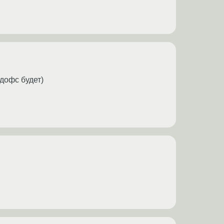
ндофс будет)