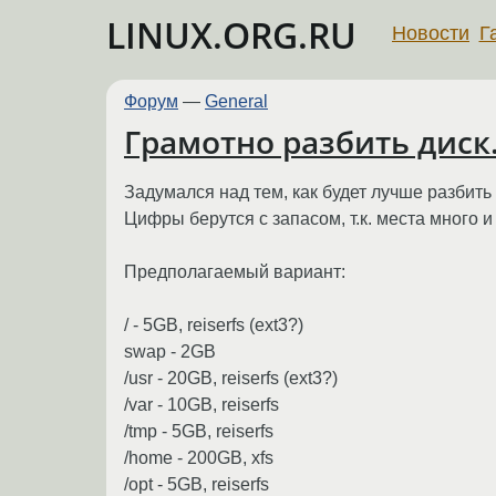
LINUX.ORG.RU
Новости
Г
Форум
—
General
Грамотно разбить диск
Задумался над тем, как будет лучше разбить
Цифры берутся с запасом, т.к. места много и 
Предполагаемый вариант:
/ - 5GB, reiserfs (ext3?)
swap - 2GB
/usr - 20GB, reiserfs (ext3?)
/var - 10GB, reiserfs
/tmp - 5GB, reiserfs
/home - 200GB, xfs
/opt - 5GB, reiserfs